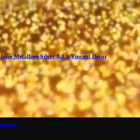
e Metallisee Silver 0,8 л Vincent Decor
eative