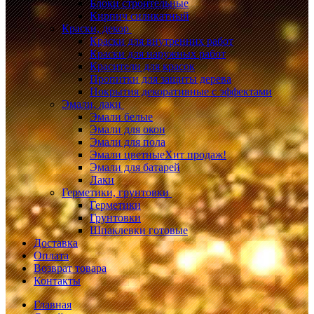
Блоки строительные
Кирпич силикатный
Краски, декор
Краски для внутренних работ
Краски для наружных работ
Красители для красок
Пропитки для защиты дерева
Покрытия декоративные с эффектами
Эмали, лаки
Эмали белые
Эмали для окон
Эмали для пола
Эмали цветные
Хит продаж!
Эмали для батарей
Лаки
Герметики, грунтовки
Герметики
Грунтовки
Шпаклевки готовые
Доставка
Оплата
Возврат товара
Контакты
Главная