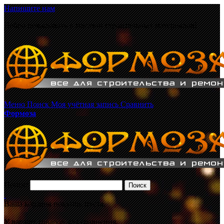
Напишите нам
Добро пожаловать в магазин строительных материалов!
Меню
Поиск
Моя учётная запись
Сравнить
Формоза
Поиск:
Поиск
Ваша корзина покупок пуста.
У вас нет товаров для сравнения.