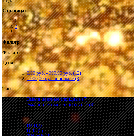
Вид:
Страница:
1
2
Фильтр
Фильтр
Цена
0,00 руб.
-
999,99 руб.
(12)
1 000,00 руб.
и больше
(3)
Тип
Эмали цветные алкидные
(7)
Эмали цветные специальные
(8)
Марка
Dali
(2)
Dufa
(2)