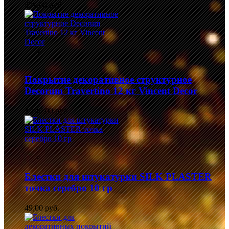
839,00 руб.
Покрытие декоративное структурное
Decorum Travertino 12 кг Vincent Decor
3 149,00 руб.
Блестки для штукатурки SILK PLASTER
точка серебро 10 гр
49,00 руб.