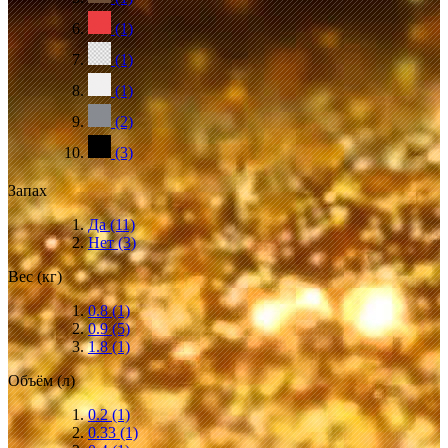
(1)
(1)
(1)
(2)
(3)
Запах
Да
(11)
Нет
(3)
Вес (кг)
0.8
(1)
0.9
(5)
1.8
(1)
Объём (л)
0.2
(1)
0.33
(1)