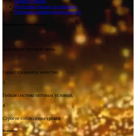
Возврат товара
Пользовательское соглашение
Политика конфиденциальности
Преимущества для клиентов
1
Выгодные оптовые цены.
2
Гарантированное качество.
3
Гибкая система оптовых условий.
4
Строгое соблюдение сроков
Контакты