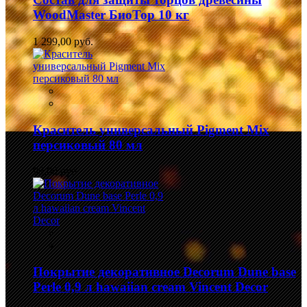
WoodMaster БиоТор 10 кг
1 299,00 руб.
Краситель универсальный Pigment Mix
персиковый 80 мл
99,00 руб.
Покрытие декоративное Decorum Dune base
Perle 0,9 л hawaiian cream Vincent Decor