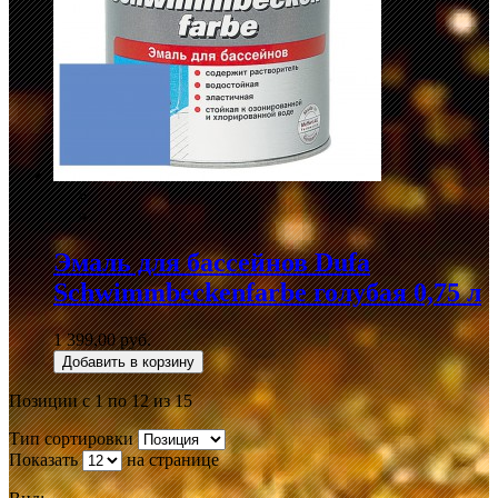
Эмаль для бассейнов Dufa
Schwimmbeckenfarbe голубая 0,75 л
1 399,00 руб.
Добавить в корзину
Позиции с 1 по 12 из 15
Тип сортировки
Показать
на странице