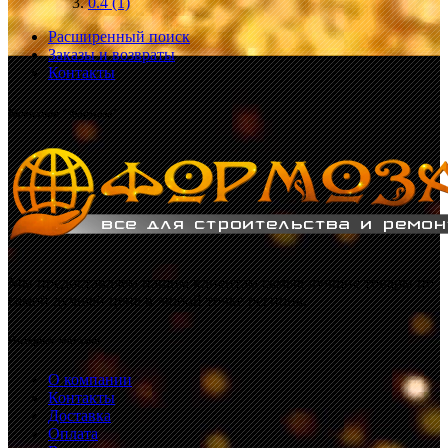
0.4
(1)
Расширенный поиск
Заказы и возвраты
Контакты
Компания "Формоза"
Мы предоставляем нашим клиентам самые лучшие товары по
самой лучшей цене в любой точке региона.
Интернет-магазин
О компании
Контакты
Доставка
Оплата