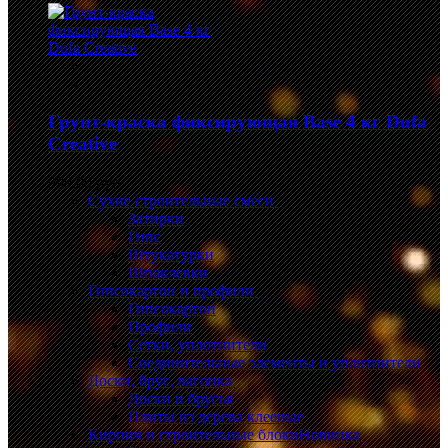
Грунт-краска фиксирующая Base 4 кг Dufa
Creative
999,00 руб.
Сухие строительные смеси
Затирки
Гипс
Штукатурки
Шпаклевки
Гипсокартон и профили
Гипсокартон
Профили
Сетки, уплотнители
Соединительные элементы и уплотнители
Доски, брус, вагонка
Доски и брусья
Плиты из дерева клееные
Кирпич и строительные блоки
Новинка