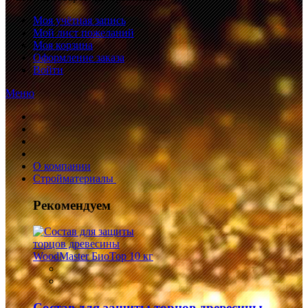
Моя учётная запись
Мой лист пожеланий
Моя корзина
Оформление заказа
Войти
Меню
О компании
Стройматериалы
Рекомендуем
Состав для защиты торцов древесины