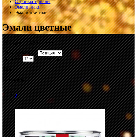
Стройматериалы
Эмали, лаки
Эмали цветные
Эмали цветные
Позиции с 1 по 12 из 15
Тип сортировки
Показать
на странице
Вид:
Страница:
1
2