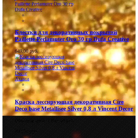
Блестки для декоративных покрытий
Paillette Perlamuter Oro 30 гр Dufa Creative
649,00 руб.
Акции
Краска лессирующая декоративная Cire
Deco base Metallisee Silver 0,8 л Vincent Decor
Обычная цена:
1 049,00 руб.
990,00 руб.