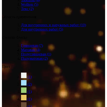
Tikkurila
(4)
Wollton
(5)
Текс
(2)
Область применения
Для внутренних и наружных работ
(10)
Для внутренних работ
(5)
Степень блеска
Глянцевая
(7)
Матовая
(4)
Полуглянцевая
(1)
Полуматовая
(2)
Цвет
(1)
(2)
(1)
(1)
(1)