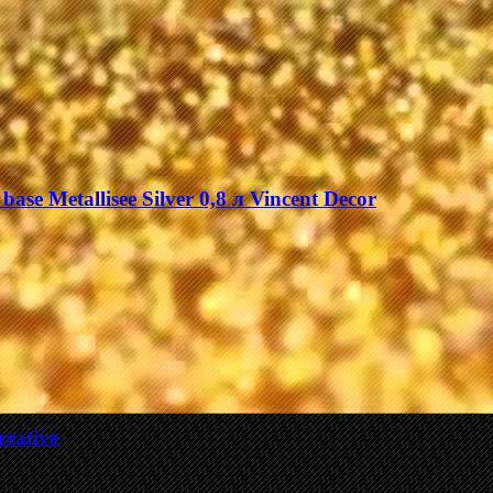
e Metallisee Silver 0,8 л Vincent Decor
eative