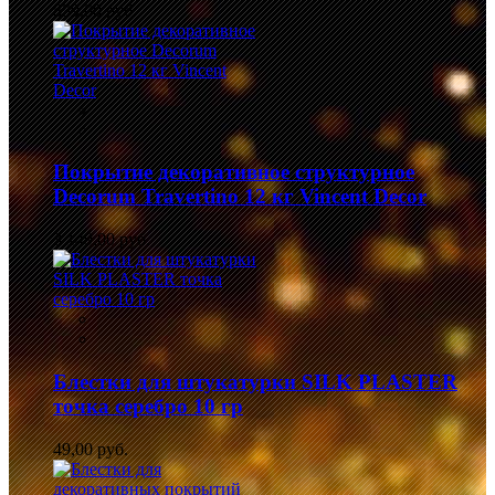
839,00 руб.
Покрытие декоративное структурное
Decorum Travertino 12 кг Vincent Decor
3 149,00 руб.
Блестки для штукатурки SILK PLASTER
точка серебро 10 гр
49,00 руб.