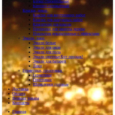
Блоки строительные
Кирпич силикатный
Краски, декор
Краски для внутренних работ
Краски для наружных работ
Красители для красок
Пропитки для защиты дерева
Покрытия декоративные с эффектами
Эмали, лаки
Эмали белые
Эмали для окон
Эмали для пола
Эмали цветные
Хит продаж!
Эмали для батарей
Лаки
Герметики, грунтовки
Герметики
Грунтовки
Шпаклевки готовые
Доставка
Оплата
Возврат товара
Контакты
Главная