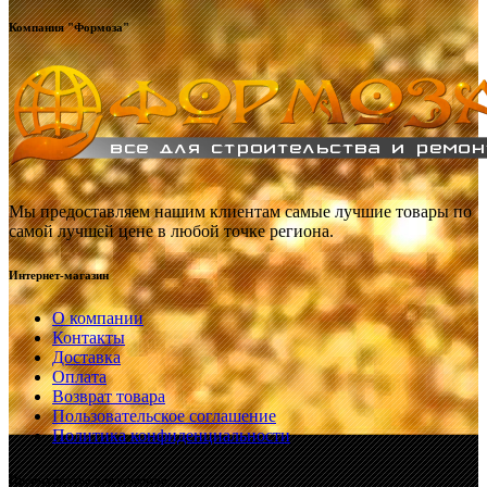
Компания "Формоза"
Мы предоставляем нашим клиентам самые лучшие товары по
самой лучшей цене в любой точке региона.
Интернет-магазин
О компании
Контакты
Доставка
Оплата
Возврат товара
Пользовательское соглашение
Политика конфиденциальности
Преимущества для клиентов