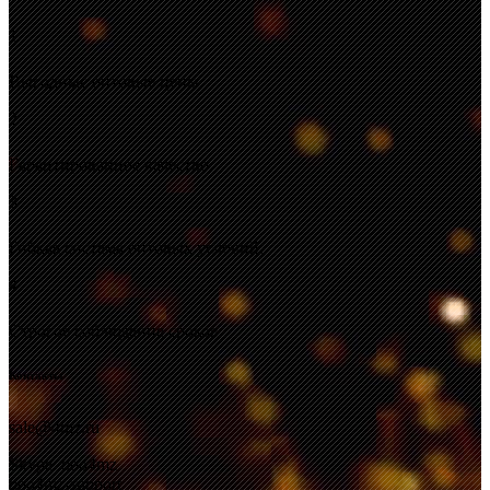
1
Выгодные оптовые цены.
2
Гарантированное качество.
3
Гибкая система оптовых условий.
4
Строгое соблюдение сроков
Контакты
sale@4mz.ru
Skype: ooo4mz
ooo4mz-support