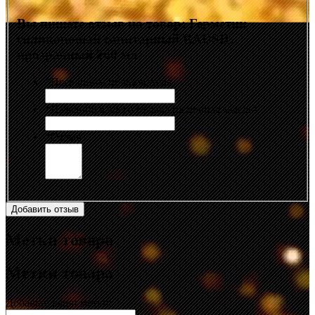
Вы пишете отзыв на товар:
Герметик
силиконовый санитарный BAUSIL
прозрачный 260 мл
*
Псевдоним пользователя
*
Название вашего отзыва (основная мысль)
*
Отзыв
Добавить отзыв
Метки товара
Метки товара
Добавьте ваши метки: