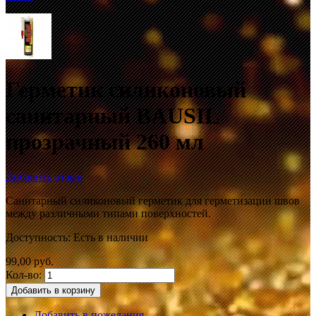
Герметик силиконовый
санитарный BAUSIL
прозрачный 260 мл
Добавить отзыв
Санитарный силиконовый герметик для герметизации швов
между различными типами поверхностей.
Доступность:
Есть в наличии
99,00 руб.
Кол-во:
Добавить в корзину
Добавить в пожелания