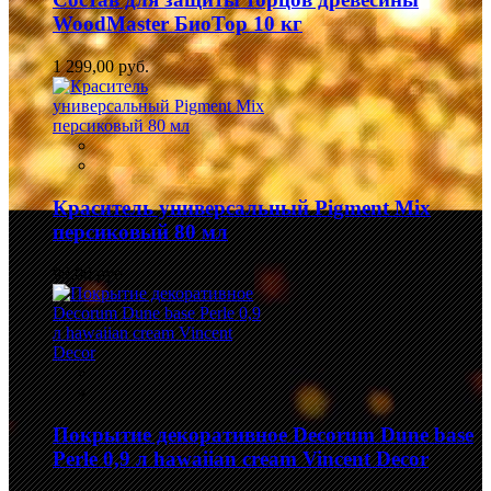
WoodMaster БиоТор 10 кг
1 299,00 руб.
Краситель универсальный Pigment Mix
персиковый 80 мл
99,00 руб.
Покрытие декоративное Decorum Dune base
Perle 0,9 л hawaiian cream Vincent Decor