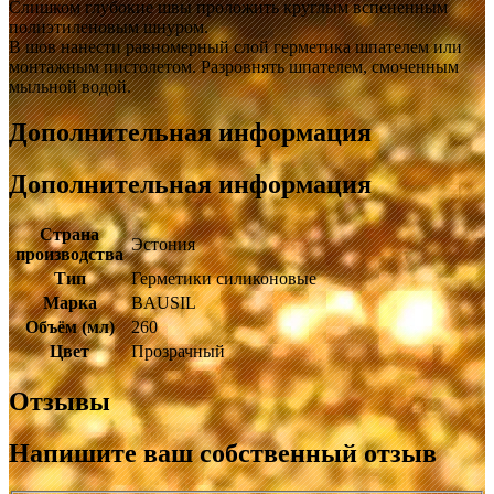
Слишком глубокие швы проложить круглым вспененным
полиэтиленовым шнуром.
В шов нанести равномерный слой герметика шпателем или
монтажным пистолетом. Разровнять шпателем, смоченным
мыльной водой.
Дополнительная информация
Дополнительная информация
Страна
Эстония
производства
Тип
Герметики силиконовые
Марка
BAUSIL
Объём (мл)
260
Цвет
Прозрачный
Отзывы
Напишите ваш собственный отзыв