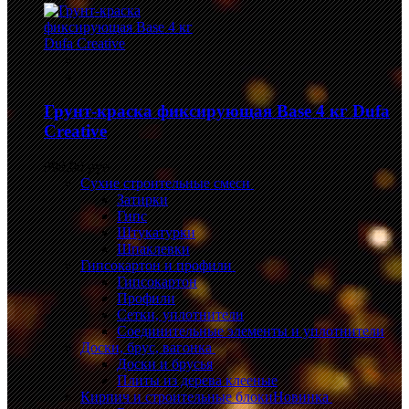
Грунт-краска фиксирующая Base 4 кг Dufa
Creative
999,00 руб.
Сухие строительные смеси
Затирки
Гипс
Штукатурки
Шпаклевки
Гипсокартон и профили
Гипсокартон
Профили
Сетки, уплотнители
Соединительные элементы и уплотнители
Доски, брус, вагонка
Доски и брусья
Плиты из дерева клееные
Кирпич и строительные блоки
Новинка