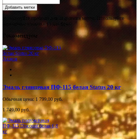
Добавить метки
Используйте пробелы для отделения меток. Используйте
одинарные кавычки (') для фраз.
Рекомендуем
Акции
Эмаль глянцевая ПФ-115 белая Status 20 кг
Обычная цена:
1 799,00 руб.
1 749,00 руб.