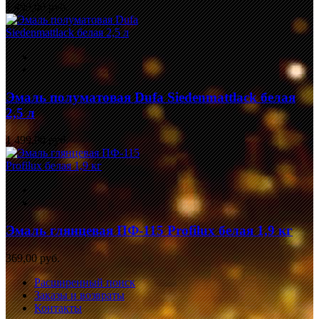
1 499,00 руб.
Эмаль полуматовая Dufa Siedenmattlack белая
2,5 л
1 499,00 руб.
Эмаль глянцевая ПФ-115 Profilux белая 1,9 кг
369,00 руб.
Расширенный поиск
Заказы и возвраты
Контакты