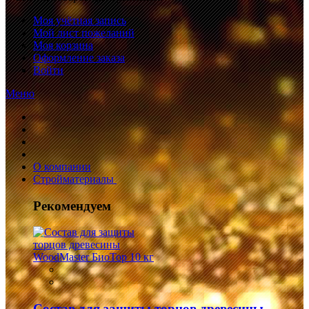
Моя учётная запись
Мой лист пожеланий
Моя корзина
Оформление заказа
Войти
Меню
О компании
Стройматериалы
Рекомендуем
Состав для защиты торцов древесины