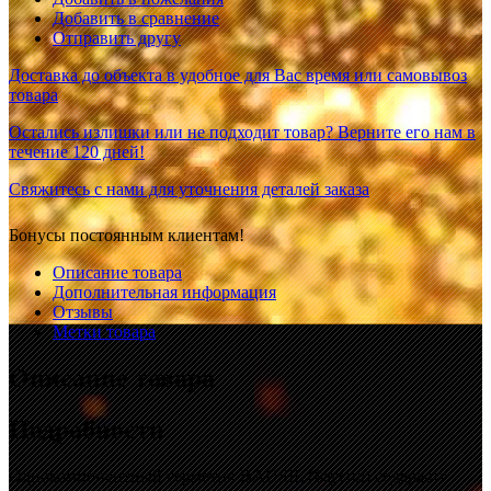
Добавить в сравнение
Отправить другу
Доставка до объекта в удобное для Вас время или самовывоз
товара
Остались излишки или не подходит товар? Верните его нам в
течение 120 дней!
Свяжитесь с нами для уточнения деталей заказа
Бонусы постоянным клиентам!
Описание товара
Дополнительная информация
Отзывы
Метки товара
Описание товара
Подробности
Однокомпонентный герметик BAUSIL (Баусил) содержит