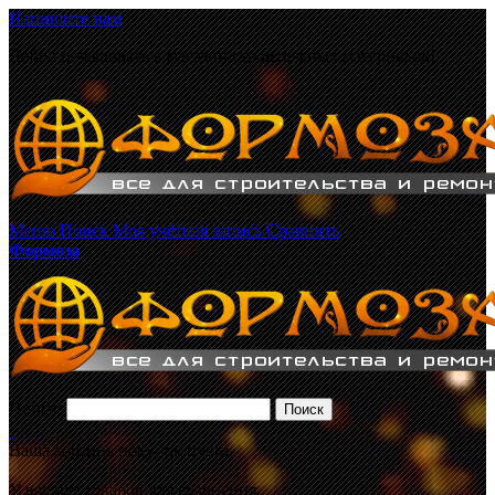
Напишите нам
Добро пожаловать в магазин строительных материалов!
Меню
Поиск
Моя учётная запись
Сравнить
Формоза
Поиск:
Поиск
Ваша корзина покупок пуста.
У вас нет товаров для сравнения.