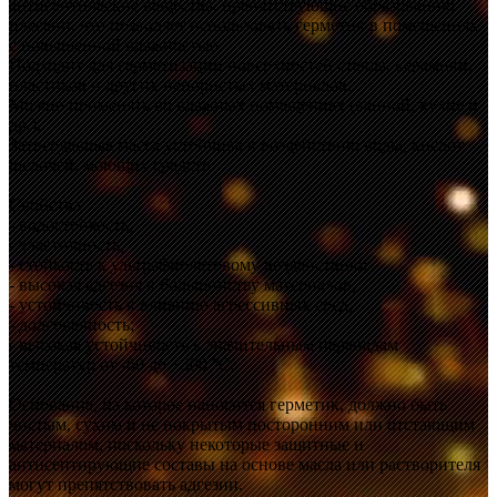
антисептические вещества, препятствующие образованию
плесени, что позволяет использовать герметик в помещениях
с повышенной влажностью.
Подходит для герметизации поверхностей стекла, керамики,
пластиков и других непористых материалов.
Можно применять во влажных помещениях (ванной, кухне и
др.).
Затвердевшая масса устойчива к воздействию воды, кислот,
щелочей, моющих средств.
Свойства:
- водостойкость;
- эластичность;
- стойкость к ультрафиолетовому воздействию;
- высокая адгезия к большинству материалов;
- устойчивость к влиянию агрессивных сред;
- долговечность;
- высокая устойчивость к значительным перепадам
температур от -60 до +300 °С.
Основание, на которое наносится герметик, должно быть
чистым, сухим и не покрытым посторонним или отстающим
материалом, поскольку некоторые защитные и
антисептирующие составы на основе масла или растворителя
могут препятствовать адгезии.