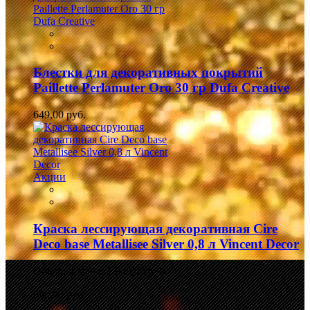
Блестки для декоративных покрытий
Paillette Perlamuter Oro 30 гр Dufa Creative
649,00 руб.
Акции
Краска лессирующая декоративная Cire
Deco base Metallisee Silver 0,8 л Vincent Decor
Обычная цена:
1 049,00 руб.
990,00 руб.