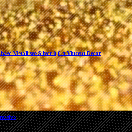
e Metallisee Silver 0,8 л Vincent Decor
eative