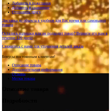
Добавить в пожелания
Добавить в сравнение
Отправить другу
Доставка до объекта в удобное для Вас время или самовывоз
товара
Остались излишки или не подходит товар? Верните его нам в
течение 120 дней!
Свяжитесь с нами для уточнения деталей заказа
Бонусы постоянным клиентам!
Описание товара
Дополнительная информация
Отзывы
Метки товара
Описание товара
Подробности