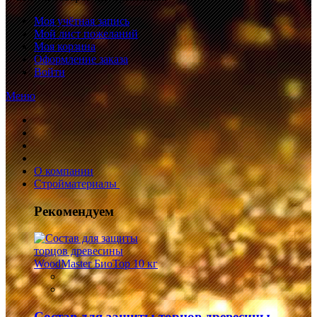
Моя учётная запись
Мой лист пожеланий
Моя корзина
Оформление заказа
Войти
Меню
О компании
Стройматериалы
Рекомендуем
Состав для защиты торцов древесины