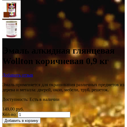
Эмаль алкидная глянцевая
Wollton коричневая 0,9 кг
Добавить отзыв
Эмаль применяется для окрашивания различных предметов из
дерева и металла: дверей, окон, мебели, труб, решеток.
Доступность:
Есть в наличии
149,00 руб.
Кол-во:
Добавить в корзину