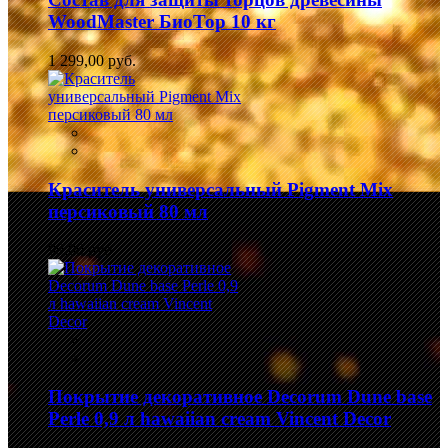
WoodMaster БиоТор 10 кг
1 299,00 руб.
Краситель универсальный Pigment Mix
персиковый 80 мл
99,00 руб.
Покрытие декоративное Decorum Dune base
Perle 0,9 л hawaiian cream Vincent Decor