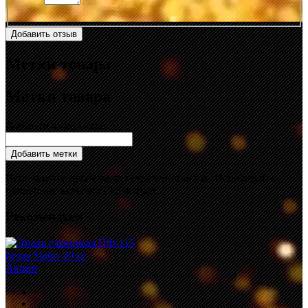
Добавить отзыв
Метки товара
Метки товара
Добавьте ваши метки:
Добавить метки
Используйте пробелы для отделения меток. Используйте
одинарные кавычки (') для фраз.
Рекомендуем
Акции