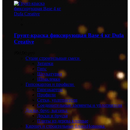
Грунт-краска фиксирующая Base 4 кг Dufa
Creative
999,00 руб.
Сухие строительные смеси
Затирки
Гипс
Штукатурки
Шпаклевки
Гипсокартон и профили
Гипсокартон
Профили
Сетки, уплотнители
Соединительные элементы и уплотнители
Доски, брус, вагонка
Доски и брусья
Плиты из дерева клееные
Кирпич и строительные блоки
Новинка