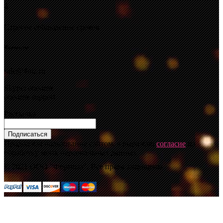
4
Строгое соблюдение сроков
Контакты
sale@4mz.ru
Skype: ooo4mz
ooo4mz-support
Рассылка
Подписаться
Продолжая пользование сайтом, я выражаю
согласие
на
обработку моих персональных данных.
© 2021 ООО "Формоза". Все права защищены.