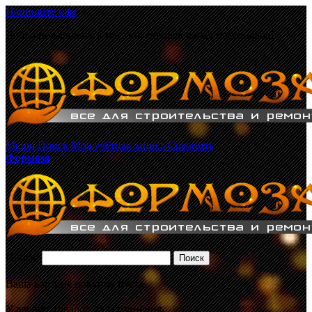
Напишите нам
Добро пожаловать в магазин строительных материалов!
Меню
Поиск
Моя учётная запись
Сравнить
Формоза
Поиск:
Поиск
Ваша корзина покупок пуста.
У вас нет товаров для сравнения.