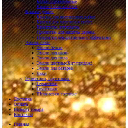
Блоки строительные
Кирпич силикатный
Краски, декор
Краски для внутренних работ
Краски для наружных работ
Красители для красок
Пропитки для защиты дерева
Покрытия декоративные с эффектами
Эмали, лаки
Эмали белые
Эмали для окон
Эмали для пола
Эмали цветные
Хит продаж!
Эмали для батарей
Лаки
Герметики, грунтовки
Герметики
Грунтовки
Шпаклевки готовые
Доставка
Оплата
Возврат товара
Контакты
Главная