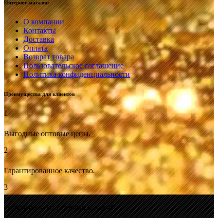
Интернет-магазин
О компании
Контакты
Доставка
Оплата
Возврат товара
Пользовательское соглашение
Политика конфиденциальности
Преимущества для клиентов
1
Выгодные оптовые цены.
2
Гарантированное качество.
3
Гибкая система оптовых условий.