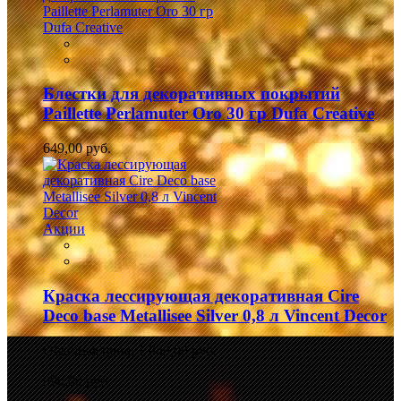
Блестки для декоративных покрытий
Paillette Perlamuter Oro 30 гр Dufa Creative
649,00 руб.
Акции
Краска лессирующая декоративная Cire
Deco base Metallisee Silver 0,8 л Vincent Decor
Обычная цена:
1 049,00 руб.
990,00 руб.