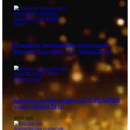
839,00 руб.
Покрытие декоративное структурное
Decorum Travertino 12 кг Vincent Decor
3 149,00 руб.
Блестки для штукатурки SILK PLASTER
точка серебро 10 гр
49,00 руб.