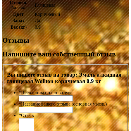
Степень
Глянцевая
блеска
Цвет
Коричневый
Запах
Да
Вес (кг)
0.9
Отзывы
Напишите ваш собственный отзыв
Вы пишете отзыв на товар:
Эмаль алкидная
глянцевая Wollton коричневая 0,9 кг
*
Псевдоним пользователя
*
Название вашего отзыва (основная мысль)
*
Отзыв