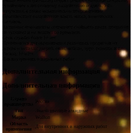
Эмаль Wollton (Воллтон) создает ровное глянцевое покрытие,
устойчивое к негативному воздействию осадков, УФ-
излучения, а также механическим повреждениям.
Противостоит воздействию влаги, масел, химических
составов.
Активные компоненты сохраняют стойкость цвета: покрытие
не тускнеет и не желтеет со временем.
Срок службы более 10 лет.
Применяется для окрашивания различных предметов из
дерева и металла: дверей, окон, мебели, труб, решеток и т.п.
Расход: 10 м2/л
Для внутренних и наружных работ.
Дополнительная информация
Дополнительная информация
Страна
Россия
производства
Тип
Эмали цветные алкидные
Марка
Wollton
Область
Для внутренних и наружных работ
применения