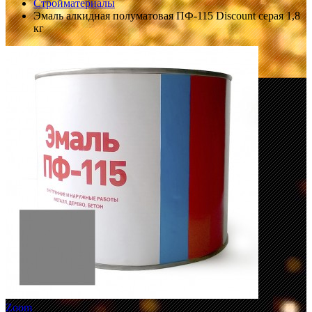
Стройматериалы
Эмаль алкидная полуматовая ПФ-115 Discount серая 1,8
кг
Zoom