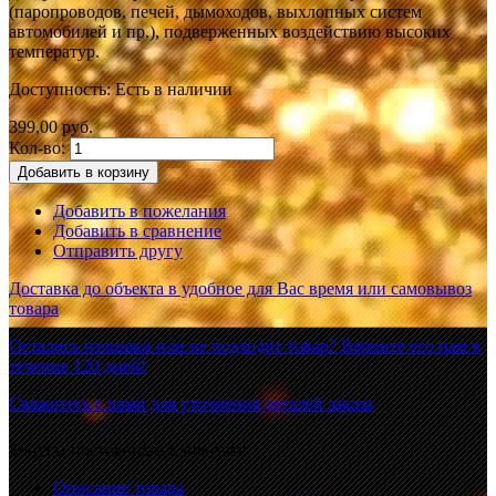
(паропроводов, печей, дымоходов, выхлопных систем
автомобилей и пр.), подверженных воздействию высоких
температур.
Доступность:
Есть в наличии
399,00 руб.
Кол-во:
Добавить в корзину
Добавить в пожелания
Добавить в сравнение
Отправить другу
Доставка до объекта в удобное для Вас время или самовывоз
товара
Остались излишки или не подходит товар? Верните его нам в
течение 120 дней!
Свяжитесь с нами для уточнения деталей заказа
Бонусы постоянным клиентам!
Описание товара