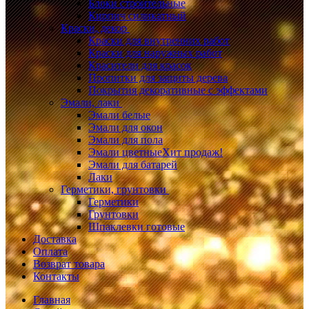
Блоки строительные
Кирпич силикатный
Краски, декор
Краски для внутренних работ
Краски для наружных работ
Красители для красок
Пропитки для защиты дерева
Покрытия декоративные с эффектами
Эмали, лаки
Эмали белые
Эмали для окон
Эмали для пола
Эмали цветные
Хит продаж!
Эмали для батарей
Лаки
Герметики, грунтовки
Герметики
Грунтовки
Шпаклевки готовые
Доставка
Оплата
Возврат товара
Контакты
Главная