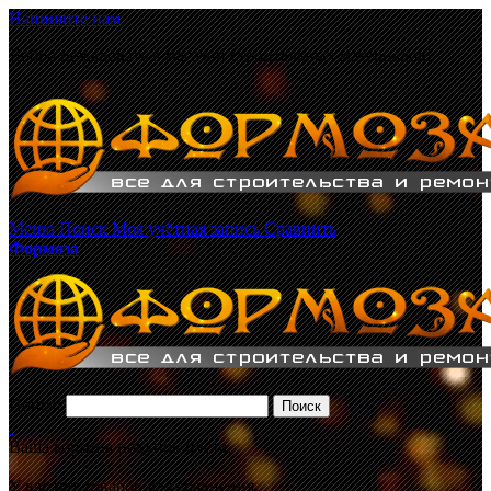
Напишите нам
Добро пожаловать в магазин строительных материалов!
Меню
Поиск
Моя учётная запись
Сравнить
Формоза
Поиск:
Поиск
Ваша корзина покупок пуста.
У вас нет товаров для сравнения.