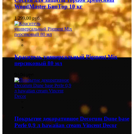
WoodMaster БиоТор 10 кг
1 299,00 руб.
Краситель универсальный Pigment Mix
персиковый 80 мл
99,00 руб.
Покрытие декоративное Decorum Dune base
Perle 0,9 л hawaiian cream Vincent Decor