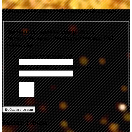
Напишите ваш собственный отзыв
Вы пишете отзыв на товар:
Эмаль
термостойкая кремнийорганическая Dali
черная 0,4 л
*
Псевдоним пользователя
*
Название вашего отзыва (основная мысль)
*
Отзыв
Добавить отзыв
Метки товара