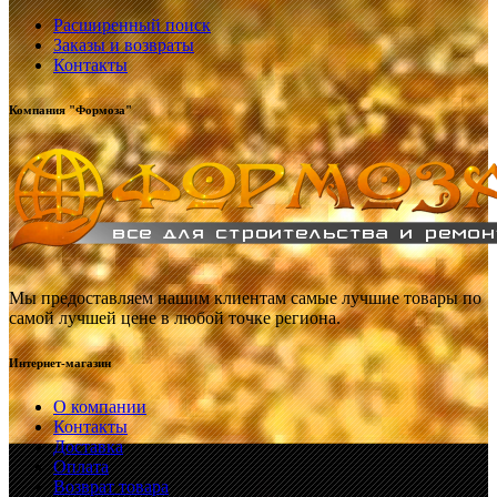
Расширенный поиск
Заказы и возвраты
Контакты
Компания "Формоза"
Мы предоставляем нашим клиентам самые лучшие товары по
самой лучшей цене в любой точке региона.
Интернет-магазин
О компании
Контакты
Доставка
Оплата
Возврат товара