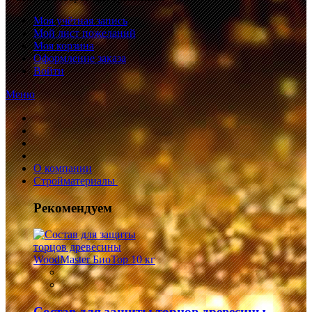
Моя учётная запись
Мой лист пожеланий
Моя корзина
Оформление заказа
Войти
Меню
О компании
Стройматериалы
Рекомендуем
Состав для защиты торцов древесины