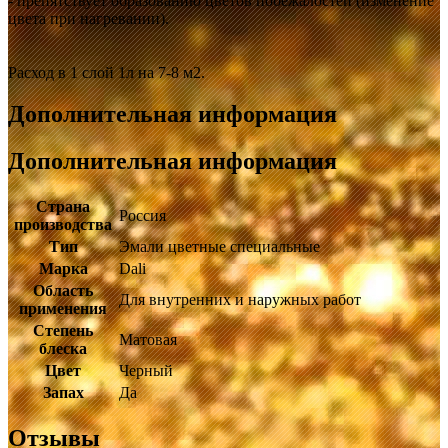
- препятствует образованию цветов побежалостей (изменение
цвета при нагревании).
Расход в 1 слой 1л на 7-8 м2.
Дополнительная информация
Дополнительная информация
Страна
Россия
производства
Тип
Эмали цветные специальные
Марка
Dali
Область
Для внутренних и наружных работ
применения
Степень
Матовая
блеска
Цвет
Черный
Запах
Да
Отзывы