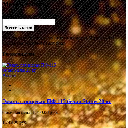
Метки товара
Добавьте ваши метки:
Добавить метки
Используйте пробелы для отделения меток. Используйте
одинарные кавычки (') для фраз.
Рекомендуем
Акции
Эмаль глянцевая ПФ-115 белая Status 20 кг
Обычная цена:
1 799,00 руб.
1 749,00 руб.