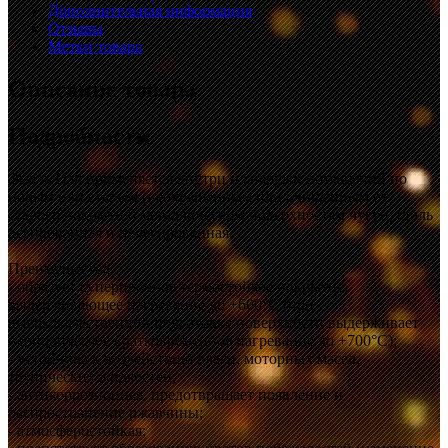
Дополнительная информация
Отзывы
Метки товара
Описание товара
Подробности
Эмаль Dali применяется внутри и снаружи помещений по
новым или старым (неокрашенным или очищенным от
старого покрытия) металлическим поверхностям чугун, сталь
легированная и нелегированная.
Преимущества:
- образует суперпрочное термостойкое покрытие,
выдерживающее нагревание до +600°С (при
высококачественной подготовке поверхности выдерживает
периодическое кратковременное нагревание до +700°С);
- устойчива к воздействию влаги, моторных масел,
технических жидкостей;
- антикоррозионная, предотвращает появление и
распространение ржавчины;
- атмосферостойкая;