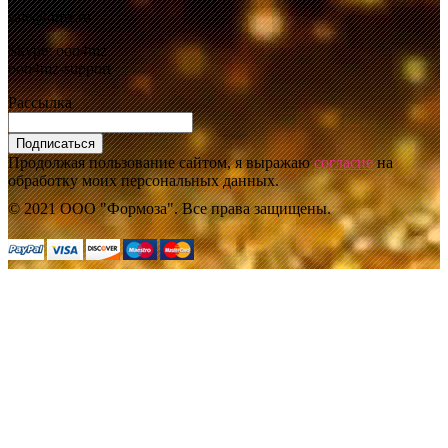
sale@4mz.ru
Skype: ooo4mz
ooo4mz-support
Рассылка
Подписаться
Продолжая пользование сайтом, я выражаю
согласие
на
обработку моих персональных данных.
© 2021 ООО "Формоза". Все права защищены.