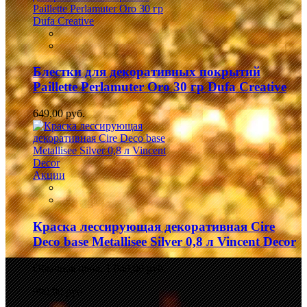
Блестки для декоративных покрытий
Paillette Perlamuter Oro 30 гр Dufa Creative
649,00 руб.
Акции
Краска лессирующая декоративная Cire
Deco base Metallisee Silver 0,8 л Vincent Decor
Обычная цена:
1 049,00 руб.
990,00 руб.