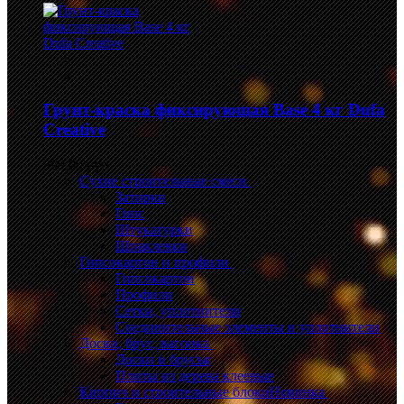
Грунт-краска фиксирующая Base 4 кг Dufa
Creative
999,00 руб.
Сухие строительные смеси
Затирки
Гипс
Штукатурки
Шпаклевки
Гипсокартон и профили
Гипсокартон
Профили
Сетки, уплотнители
Соединительные элементы и уплотнители
Доски, брус, вагонка
Доски и брусья
Плиты из дерева клееные
Кирпич и строительные блоки
Новинка