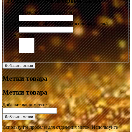
POINT 103 Морской чёрный 290 мл
*
Псевдоним пользователя
*
Название вашего отзыва (основная мысль)
*
Отзыв
Добавить отзыв
Метки товара
Метки товара
Добавьте ваши метки:
Добавить метки
Используйте пробелы для отделения меток. Используйте