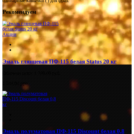
одинарные кавычки (') для фраз.
Рекомендуем
Акции
Эмаль глянцевая ПФ-115 белая Status 20 кг
Обычная цена:
1 799,00 руб.
1 749,00 руб.
Эмаль полуматовая ПФ-115 Discount белая 0,8