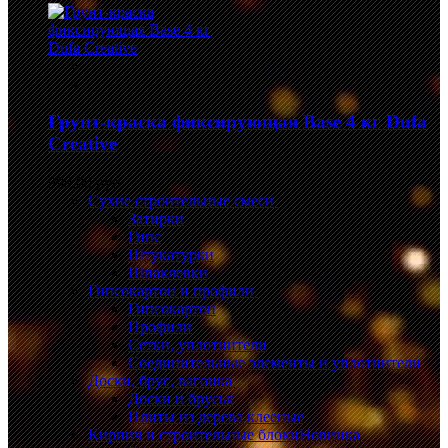
Грунт-краска фиксирующая Base 4 кг Dufa
Creative
999,00 руб.
Сухие строительные смеси
Затирки
Гипс
Штукатурки
Шпаклевки
Гипсокартон и профили
Гипсокартон
Профили
Сетки, уплотнители
Соединительные элементы и уплотнители
Доски, брус, вагонка
Доски и брусья
Плиты из дерева клееные
Кирпич и строительные блоки
Новинка