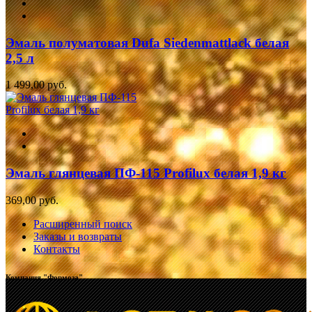
Эмаль полуматовая Dufa Siedenmattlack белая
2,5 л
1 499,00 руб.
Эмаль глянцевая ПФ-115 Profilux белая 1,9 кг
369,00 руб.
Расширенный поиск
Заказы и возвраты
Контакты
Компания "Формоза"