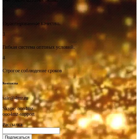
2
Гарантированное качество.
3
Гибкая система оптовых условий.
4
Строгое соблюдение сроков
Контакты
sale@4mz.ru
Skype: ooo4mz
ooo4mz-support
Рассылка
Подписаться