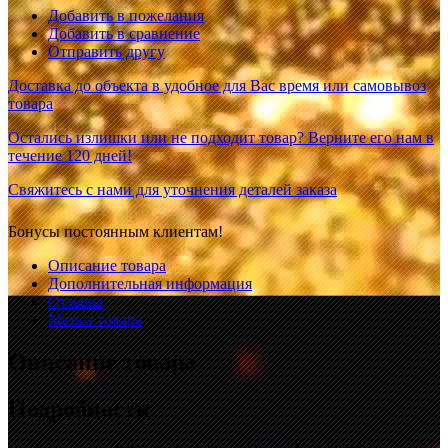
Добавить в пожелания
Добавить в сравнение
Отправить другу
Доставка до объекта в удобное для Вас время или самовывоз
товара
Остались излишки или не подходит товар? Верните его нам в
течение 120 дней!
Свяжитесь с нами для уточнения деталей заказа
Бонусы постоянным клиентам!
Описание товара
Дополнительная информация
Отзывы
Метки товара
Описание товара
Подробности