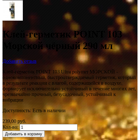
Клей-герметик POINT 103
Морской чёрный 290 мл
Добавить отзыв
Клей-герметик POINT 103 Ultra polymer МОРСКОЙ -
однокомпонентный, быстроотверждаемый герметик, который
в результате реакции с влагой, содержащейся в воздухе,
формирует исключительно устойчивый в течение многих лет,
чрезвычайно прочный, безусадочный, устойчивый к
вибрации
Доступность:
Есть в наличии
239,00 руб.
Кол-во:
Добавить в корзину