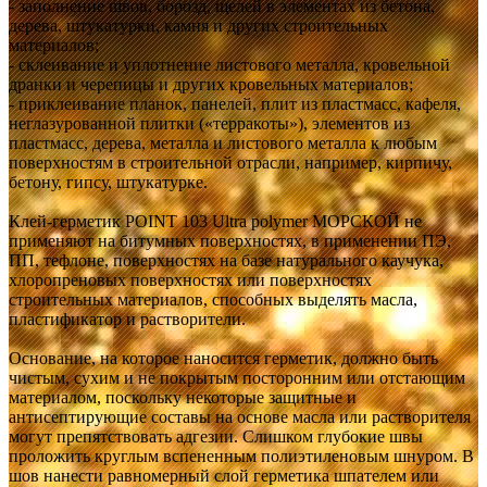
- заполнение швов, борозд, щелей в элементах из бетона,
дерева, штукатурки, камня и других строительных
материалов;
- склеивание и уплотнение листового металла, кровельной
дранки и черепицы и других кровельных материалов;
- приклеивание планок, панелей, плит из пластмасс, кафеля,
неглазурованной плитки («терракоты»), элементов из
пластмасс, дерева, металла и листового металла к любым
поверхностям в строительной отрасли, например, кирпичу,
бетону, гипсу, штукатурке.
Клей-герметик POINT 103 Ultra polymer МОРСКОЙ не
применяют на битумных поверхностях, в применении ПЭ,
ПП, тефлоне, поверхностях на базе натурального каучука,
хлоропреновых поверхностях или поверхностях
строительных материалов, способных выделять масла,
пластификатор и растворители.
Основание, на которое наносится герметик, должно быть
чистым, сухим и не покрытым посторонним или отстающим
материалом, поскольку некоторые защитные и
антисептирующие составы на основе масла или растворителя
могут препятствовать адгезии. Слишком глубокие швы
проложить круглым вспененным полиэтиленовым шнуром. В
шов нанести равномерный слой герметика шпателем или