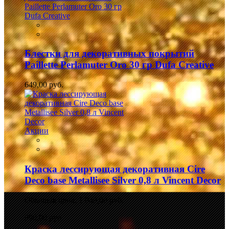
Блестки для декоративных покрытий
Paillette Perlamuter Oro 30 гр Dufa Creative
649,00 руб.
Акции
Краска лессирующая декоративная Cire
Deco base Metallisee Silver 0,8 л Vincent Decor
Обычная цена:
1 049,00 руб.
990,00 руб.