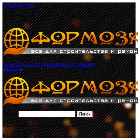
Напишите нам
Добро пожаловать в магазин строительных материалов!
Меню
Поиск
Моя учётная запись
Сравнить
Формоза
Поиск:
Поиск
Ваша корзина покупок пуста.
У вас нет товаров для сравнения.