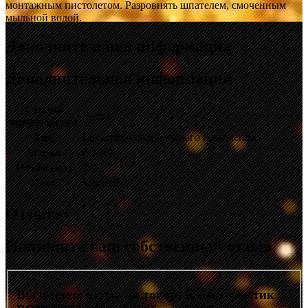
монтажным пистолетом. Разровнять шпателем, смоченным
мыльной водой.
Дополнительная информация
Дополнительная информация
Страна
Литва
производства
Тип
Герметики специального назначения
Марка
POINT
Объём (мл)
290
Цвет
Чёрный
Отзывы
Напишите ваш собственный отзыв
Вы пишете отзыв на товар:
Клей-герметик