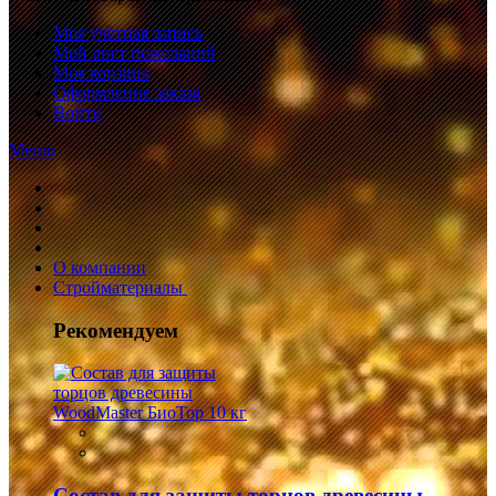
Моя учётная запись
Мой лист пожеланий
Моя корзина
Оформление заказа
Войти
Меню
О компании
Стройматериалы
Рекомендуем
Состав для защиты торцов древесины