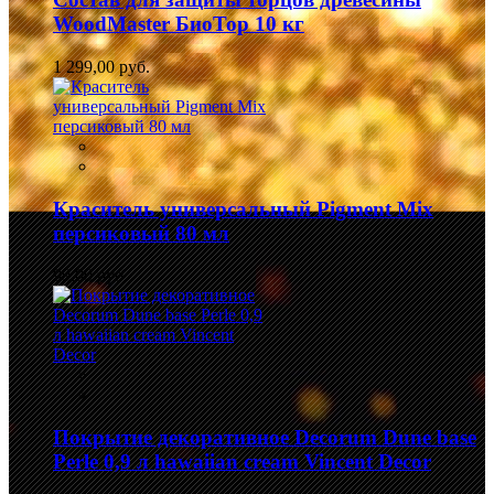
WoodMaster БиоТор 10 кг
1 299,00 руб.
Краситель универсальный Pigment Mix
персиковый 80 мл
99,00 руб.
Покрытие декоративное Decorum Dune base
Perle 0,9 л hawaiian cream Vincent Decor