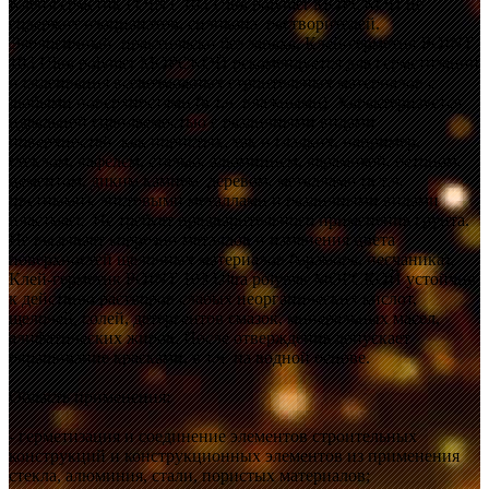
Клей-герметик POINT 103 Ultra polymer МОРСКОЙ не
содержит изоцианатов, силикона, растворителей.
Экологичный, практически без запаха. Клей-герметик POINT
103 Ultra polymer МОРСКОЙ рекомендуется для герметизации
и склеивания всевозможных строительных материалов с
любыми поверхностями (в т.ч. влажными). Характеризуется
идеальной сцепляемостью с различными видами
поверхностей, как пористых, так и гладких, например,
стеклом, кафелем, сталью, алюминием, керамикой, бетоном,
цементом, диким камнем, деревом, металлами (в т.ч.
цветными), листовыми металлами и различными видами
пластмасс. Не требует предварительного применения грунта.
Не вызывает коррозии металлов и изменения цвета
поверхностей щелочных материалов (мрамора, песчаника).
Клей-герметик POINT 103 Ultra polymer МОРСКОЙ устойчив
к действию растворов слабых неорганических кислот,
щелочей, солей, детергентов смазок, минеральных масел,
алифатических жиров. После отверждения допускает
окрашивание красками, в т.ч. на водной основе.
Область применения:
- герметизация и соединение элементов строительных
конструкций и конструкционных элементов из применения
стекла, алюминия, стали, пористых материалов;