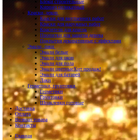
Блоки строительные
Кирпич силикатный
Краски, декор
Краски для внутренних работ
Краски для наружных работ
Красители для красок
Пропитки для защиты дерева
Покрытия декоративные с эффектами
Эмали, лаки
Эмали белые
Эмали для окон
Эмали для пола
Эмали цветные
Хит продаж!
Эмали для батарей
Лаки
Герметики, грунтовки
Герметики
Грунтовки
Шпаклевки готовые
Доставка
Оплата
Возврат товара
Контакты
Главная