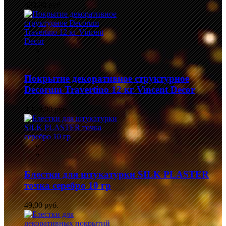
839,00 руб.
Покрытие декоративное структурное
Decorum Travertino 12 кг Vincent Decor
3 149,00 руб.
Блестки для штукатурки SILK PLASTER
точка серебро 10 гр
49,00 руб.