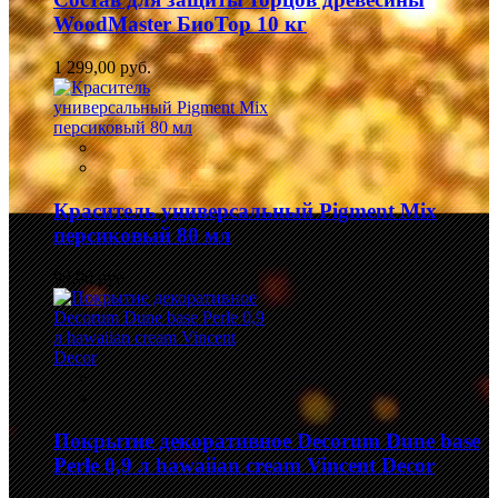
WoodMaster БиоТор 10 кг
1 299,00 руб.
Краситель универсальный Pigment Mix
персиковый 80 мл
99,00 руб.
Покрытие декоративное Decorum Dune base
Perle 0,9 л hawaiian cream Vincent Decor