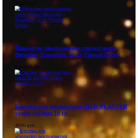
839,00 руб.
Покрытие декоративное структурное
Decorum Travertino 12 кг Vincent Decor
3 149,00 руб.
Блестки для штукатурки SILK PLASTER
точка серебро 10 гр
49,00 руб.