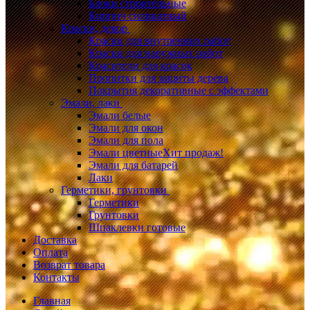
Блоки строительные
Кирпич силикатный
Краски, декор
Краски для внутренних работ
Краски для наружных работ
Красители для красок
Пропитки для защиты дерева
Покрытия декоративные с эффектами
Эмали, лаки
Эмали белые
Эмали для окон
Эмали для пола
Эмали цветные
Хит продаж!
Эмали для батарей
Лаки
Герметики, грунтовки
Герметики
Грунтовки
Шпаклевки готовые
Доставка
Оплата
Возврат товара
Контакты
Главная