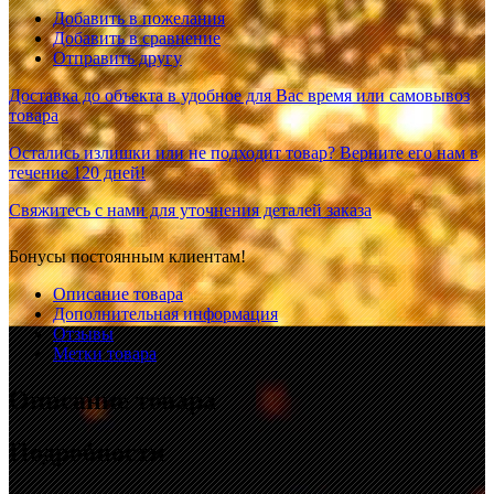
Добавить в пожелания
Добавить в сравнение
Отправить другу
Доставка до объекта в удобное для Вас время или самовывоз
товара
Остались излишки или не подходит товар? Верните его нам в
течение 120 дней!
Свяжитесь с нами для уточнения деталей заказа
Бонусы постоянным клиентам!
Описание товара
Дополнительная информация
Отзывы
Метки товара
Описание товара
Подробности