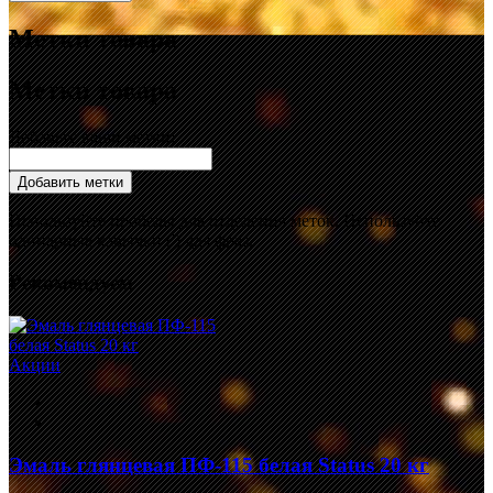
Метки товара
Метки товара
Добавьте ваши метки:
Добавить метки
Используйте пробелы для отделения меток. Используйте
одинарные кавычки (') для фраз.
Рекомендуем
Акции
Эмаль глянцевая ПФ-115 белая Status 20 кг