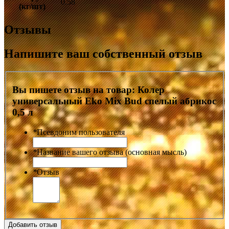
0.58
(кг/шт)
Отзывы
Напишите ваш собственный отзыв
Вы пишете отзыв на товар:
Колер
универсальный Eko Mix Bud спелый абрикос
0,5 л
*
Псевдоним пользователя
*
Название вашего отзыва (основная мысль)
*
Отзыв
Добавить отзыв