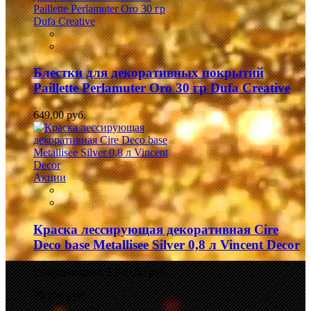
Блестки для декоративных покрытий
Paillette Perlamuter Oro 30 гр Dufa Creative
649,00 руб.
Акции
Краска лессирующая декоративная Cire
Deco base Metallisee Silver 0,8 л Vincent Decor
Обычная цена:
1 049,00 руб.
990,00 руб.