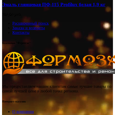
Эмаль глянцевая ПФ-115 Profilux белая 1,9 кг
369,00 руб.
Расширенный поиск
Заказы и возвраты
Контакты
Компания "Формоза"
Мы предоставляем нашим клиентам самые лучшие товары по
самой лучшей цене в любой точке региона.
Интернет-магазин
О компании