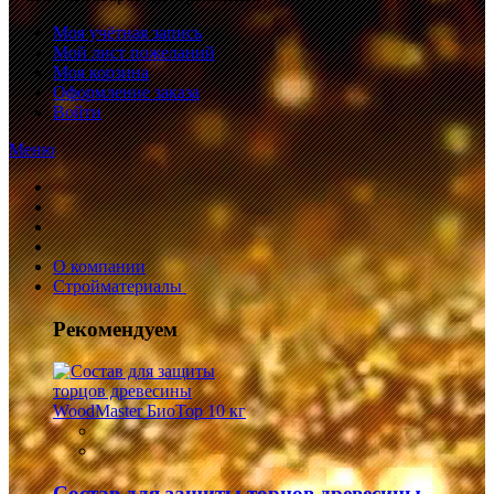
Моя учётная запись
Мой лист пожеланий
Моя корзина
Оформление заказа
Войти
Меню
О компании
Стройматериалы
Рекомендуем
Состав для защиты торцов древесины