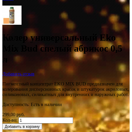
Колер универсальный Eko
Mix Bud спелый абрикос 0,5
л
Добавить отзыв
Пигментный концентрат EKO MIX BUD предназначен для
колерования дисперсионных красок и штукатурок акриловых,
силиконовых, силикатных для внутренних и наружных работ.
Доступность:
Есть в наличии
299,00 руб.
Кол-во:
Добавить в корзину