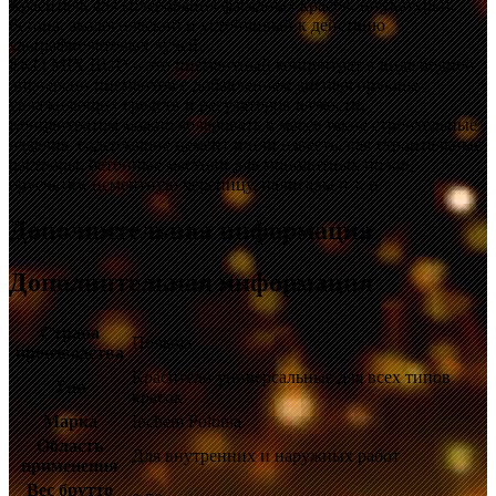
Краситель для колерования фасадных красок, штукатурки,
бетона, экологический и устойчивый к действию
ультрафиолетовых лучей.
EKO MIX BUD – это пигментный концентрат в виде водной
дисперсии пигментов с добавлением диспергирующе-
увлажняющих средств и регуляторов вязкости.
Концентратом можно колеровать в массе такие строительные
изделия, содержащие цемент и/или известь, как строительные
растворы, бетонные мастики для монолитных полов,
брусчатку, цементную черепицу, палисады и т. п.
Дополнительная информация
Дополнительная информация
Страна
Польша
производства
Красители универсальные для всех типов
Тип
красок
Марка
Inchem Polonia
Область
Для внутренних и наружных работ
применения
Вес брутто