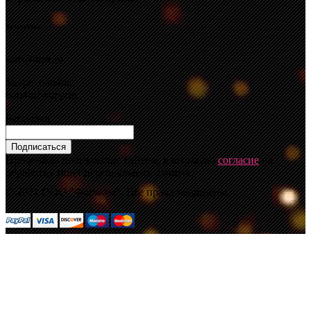
Контакты
sale@4mz.ru
Skype: ooo4mz
ooo4mz-support
Рассылка
Подписаться
Продолжая пользование сайтом, я выражаю
согласие
на
обработку моих персональных данных.
© 2021 ООО "Формоза". Все права защищены.