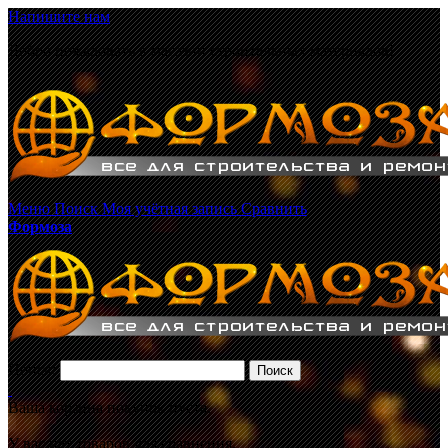
Напишите нам
Добро пожаловать в магазин строительных материалов!
Меню
Поиск
Моя учётная запись
Сравнить
Формоза
Поиск:
Поиск
Ваша корзина покупок пуста.
У вас нет товаров для сравнения.