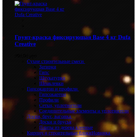
Грунт-краска фиксирующая Base 4 кг Dufa
Creative
999,00 руб.
Сухие строительные смеси
Затирки
Гипс
Штукатурки
Шпаклевки
Гипсокартон и профили
Гипсокартон
Профили
Сетки, уплотнители
Соединительные элементы и уплотнители
Доски, брус, вагонка
Доски и брусья
Плиты из дерева клееные
Кирпич и строительные блоки
Новинка