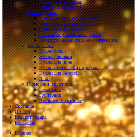
Блоки строительные
Кирпич силикатный
Краски, декор
Краски для внутренних работ
Краски для наружных работ
Красители для красок
Пропитки для защиты дерева
Покрытия декоративные с эффектами
Эмали, лаки
Эмали белые
Эмали для окон
Эмали для пола
Эмали цветные
Хит продаж!
Эмали для батарей
Лаки
Герметики, грунтовки
Герметики
Грунтовки
Шпаклевки готовые
Доставка
Оплата
Возврат товара
Контакты
Главная