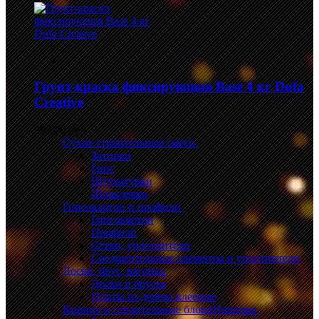
Грунт-краска фиксирующая Base 4 кг Dufa
Creative
999,00 руб.
Сухие строительные смеси
Затирки
Гипс
Штукатурки
Шпаклевки
Гипсокартон и профили
Гипсокартон
Профили
Сетки, уплотнители
Соединительные элементы и уплотнители
Доски, брус, вагонка
Доски и брусья
Плиты из дерева клееные
Кирпич и строительные блоки
Новинка