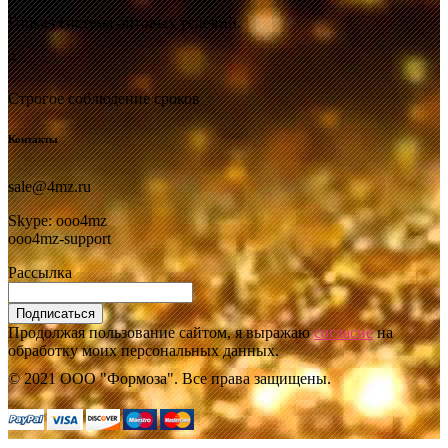
Гибкая система оптовых условий.
4
Строгое соблюдение сроков
Контакты
sale@4mz.ru
Skype: ooo4mz
ooo4mz-support
Рассылка
Подписаться
Продолжая пользование сайтом, я выражаю
согласие
на
обработку моих персональных данных.
© 2021 ООО "Формоза". Все права защищены.