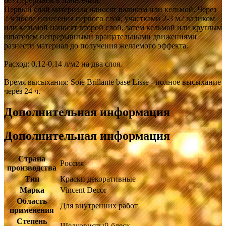
без перерывов в нанесении.
Первый слой материала наносят валиком или кельмой. Через
2 ч после нанесения первого слоя, участками 2-3 м2 валиком
или кельмой наносят второй слой, затем кельмой или круглым
шпателем непрерывными вращательными движениями
разнести материал до получения желаемого эффекта.
Расход: 0,12-0,14 л/м2 на два слоя.
Время высыхания: Soie Brillante base Lisse - полное высыхание
через 24 ч.
Дополнительная информация
Дополнительная информация
Страна
Россия
производства
Тип
Краски декоративные
Марка
Vincent Decor
Область
Для внутренних работ
применения
Степень
Шелковистый блеск