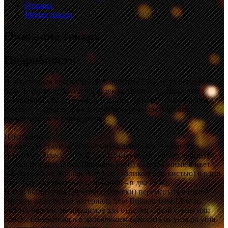
Отзывы
Метки товара
Описание товара
Подробности
Декоративная краска Soie Brillante base Lisse (Суа Брильянт
база Лисс) используется для декоративной отделки стен
помещений общественных и жилых зданий, в том числе в
детских, подростковых и лечебно-профилактических
организациях и учреждениях.
Нанесение:
на ровную сухую обеспыленную поверхность нанести
грунтовку Sous-couche (Су куш) или водно-дисперсионную
краску Brillance Blanc (Брийанс Блан) колерованные в цвет
покрытия Soie Brillante base Lisse валиком или кистью) в один
слой (для контрастных оснований - в два слоя).
После высыхания грунтовки (краски) перемешать в одной
ёмкости количество материала Soie Brillante base Lisse из
разных партий, необходимое для отделки одной стены или
одного помещения и в дальнейшем наносить от угла до угла