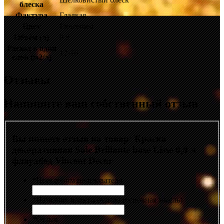
блеска
Фактура
Гладкая
Цвет
Flowerbed
Объём (л)
0.9
Расход в один
12-16
слой (м2/л)
Отзывы
Напишите ваш собственный отзыв
Вы пишете отзыв на товар:
Краска
декоративная Soie Brillante base Lisse 0,9 л
флауабед Vincent Decor
*
Псевдоним пользователя
*
Название вашего отзыва (основная мысль)
*
Отзыв