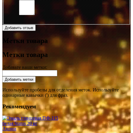
Добавить отзыв
Метки товара
Метки товара
Добавьте ваши метки:
Добавить метки
Используйте пробелы для отделения меток. Используйте
одинарные кавычки (') для фраз.
Рекомендуем
Акции