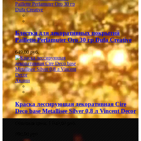
Блестки для декоративных покрытий
Paillette Perlamuter Oro 30 гр Dufa Creative
649,00 руб.
Акции
Краска лессирующая декоративная Cire
Deco base Metallisee Silver 0,8 л Vincent Decor
Обычная цена:
1 049,00 руб.
990,00 руб.