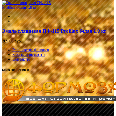
Эмаль глянцевая ПФ-115 Profilux белая 1,9 кг
369,00 руб.
Расширенный поиск
Заказы и возвраты
Контакты
Компания "Формоза"
Мы предоставляем нашим клиентам самые лучшие товары по