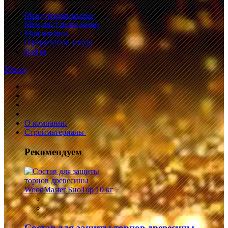
Моя учётная запись
Мой лист пожеланий
Моя корзина
Оформление заказа
Войти
Меню
О компании
Стройматериалы
Рекомендуем
Состав для защиты торцов древесины