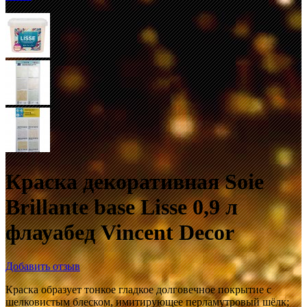
Краска декоративная Soie
Brillante base Lisse 0,9 л
флауабед Vincent Decor
Добавить отзыв
Краска образует тонкое гладкое долговечное покрытие с
шелковистым блеском, имитирующее перламутровый шёлк;