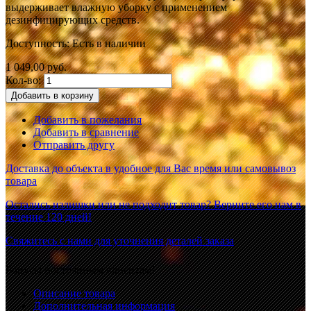
выдерживает влажную уборку с применением
дезинфицирующих средств.
Доступность:
Есть в наличии
1 049,00 руб.
Кол-во:
Добавить в корзину
Добавить в пожелания
Добавить в сравнение
Отправить другу
Доставка до объекта в удобное для Вас время или самовывоз
товара
Остались излишки или не подходит товар? Верните его нам в
течение 120 дней!
Свяжитесь с нами для уточнения деталей заказа
Бонусы постоянным клиентам!
Описание товара
Дополнительная информация