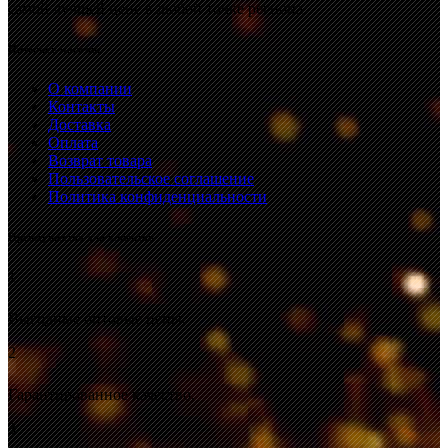
самой лучшей цене в любой точке региона.
Интернет-магазин
О компании
Контакты
Доставка
Оплата
Возврат товара
Пользовательское соглашение
Политика конфиденциальности
Преимущества для клиентов
1
Выгодные оптовые цены.
2
Гарантированное качество.
3