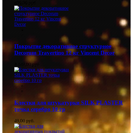
839,00 руб.
Покрытие декоративное структурное
Decorum Travertino 12 кг Vincent Decor
3 149,00 руб.
Блестки для штукатурки SILK PLASTER
точка серебро 10 гр
49,00 руб.