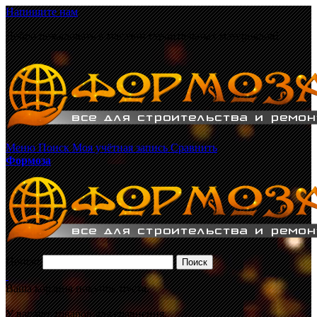
Напишите нам
Добро пожаловать в магазин строительных материалов!
Меню
Поиск
Моя учётная запись
Сравнить
Формоза
Поиск:
Поиск
Ваша корзина покупок пуста.
У вас нет товаров для сравнения.