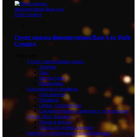
Грунт-краска фиксирующая Base 4 кг Dufa
Creative
999,00 руб.
Сухие строительные смеси
Затирки
Гипс
Штукатурки
Шпаклевки
Гипсокартон и профили
Гипсокартон
Профили
Сетки, уплотнители
Соединительные элементы и уплотнители
Доски, брус, вагонка
Доски и брусья
Плиты из дерева клееные
Кирпич и строительные блоки
Новинка