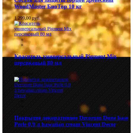
WoodMaster БиоТор 10 кг
1 299,00 руб.
Краситель универсальный Pigment Mix
персиковый 80 мл
99,00 руб.
Покрытие декоративное Decorum Dune base
Perle 0,9 л hawaiian cream Vincent Decor