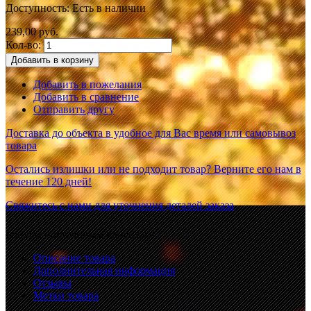
Доступность:
Есть в наличии
239,00 руб.
Кол-во:
Добавить в корзину
Добавить в пожелания
Добавить в сравнение
Отправить другу
Доставка до объекта в удобное для Вас время или самовывоз
товара
Остались излишки или не подходит товар? Верните его нам в
течение 120 дней!
Свяжитесь с нами для уточнения деталей заказа
Бонусы постоянным клиентам!
Описание товара
Дополнительная информация
Отзывы
Метки товара