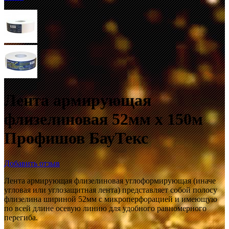
Лента армирующая
флизелиновая 52мм х 150м
Профишов БауТекс
Добавить отзыв
Лента армирующая флизелиновая углоформирующая (иначе
угловая или углозащитная лента) представляет собой полосу
флизелина шириной 52мм с микроперфорацией и имеющую
по всей длине осевую линию для удобного равномерного
перегиба.