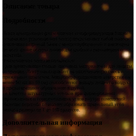
Описание товара
Подробности
Лента армирующая флизелиновая углоформирующая (иначе
угловая или углозащитная лента) представляет собой полосу
флизелина шириной 52мм с микроперфорацией и имеющую
по всей длине осевую линию для удобного равномерного
перегиба.
Флизелиновая лента используется:
- для армирования стыков листовых материалов и для защиты
от трещин. Ленту накладывают на шпатлевочную смесь и
прижимают шпателем. Микроперфорационные отверстия (не
менее 60 шт на 10 см) способствуют выходу лишнего воздуха
и предотвращают образование вздутий.
- в качестве штукатурных уголков при формировании
вертикальных и горизонтальных углов внутри помещений.
Наличие перегиба позволяет образовать правильный угол
любого размера от 1 до 180 градусов.
Дополнительная информация