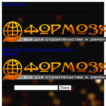
Напишите нам
Добро пожаловать в магазин строительных материалов!
Меню
Поиск
Моя учётная запись
Сравнить
Формоза
Поиск:
Поиск
Ваша корзина покупок пуста.
У вас нет товаров для сравнения.