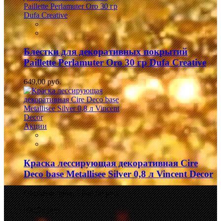
Блестки для декоративных покрытий
Paillette Perlamuter Oro 30 гр Dufa Creative
649,00 руб.
Акции
Краска лессирующая декоративная Cire
Deco base Metallisee Silver 0,8 л Vincent Decor
Обычная цена:
1 049,00 руб.
990,00 руб.