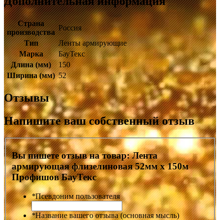
Дополнительная информация
Страна
Россия
производства
Тип
Ленты армирующие
Марка
БауТекс
Длина (мм)
150
Ширина (мм)
52
Отзывы
Напишите ваш собственный отзыв
Вы пишете отзыв на товар:
Лента
армирующая флизелиновая 52мм х 150м
Профишов БауТекс
*
Псевдоним пользователя
*
Название вашего отзыва (основная мысль)