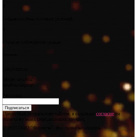
3
Гибкая система оптовых условий.
4
Строгое соблюдение сроков
Контакты
sale@4mz.ru
Skype: ooo4mz
ooo4mz-support
Рассылка
Подписаться
Продолжая пользование сайтом, я выражаю
согласие
на
обработку моих персональных данных.
© 2021 ООО "Формоза". Все права защищены.