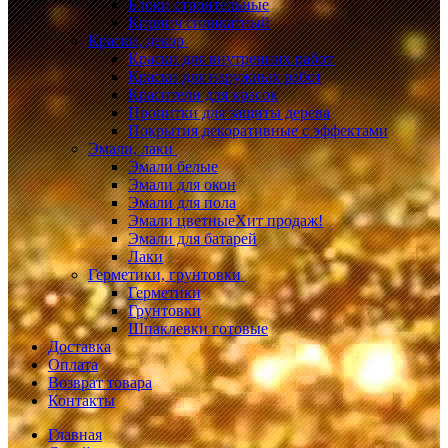
Блоки строительные
Кирпич силикатный
Краски, декор
Краски для внутренних работ
Краски для наружных работ
Красители для красок
Пропитки для защиты дерева
Покрытия декоративные с эффектами
Эмали, лаки
Эмали белые
Эмали для окон
Эмали для пола
Эмали цветные
Хит продаж!
Эмали для батарей
Лаки
Герметики, грунтовки
Герметики
Грунтовки
Шпаклевки готовые
Доставка
Оплата
Возврат товара
Контакты
Главная