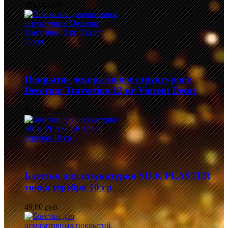
839,00 руб.
Покрытие декоративное структурное
Decorum Travertino 12 кг Vincent Decor
3 149,00 руб.
Блестки для штукатурки SILK PLASTER
точка серебро 10 гр
49,00 руб.