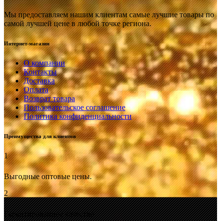
Мы предоставляем нашим клиентам самые лучшие товары по
самой лучшей цене в любой точке региона.
Интернет-магазин
О компании
Контакты
Доставка
Оплата
Возврат товара
Пользовательское соглашение
Политика конфиденциальности
Преимущества для клиентов
1
Выгодные оптовые цены.
2
Гарантированное качество.