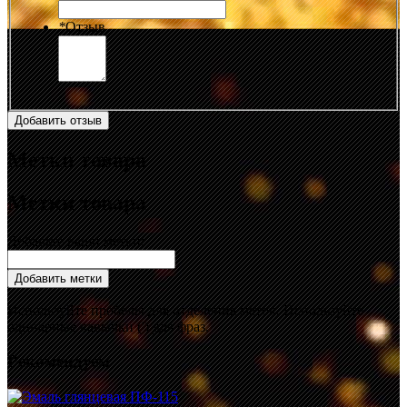
*
Отзыв
Добавить отзыв
Метки товара
Метки товара
Добавьте ваши метки:
Добавить метки
Используйте пробелы для отделения меток. Используйте
одинарные кавычки (') для фраз.
Рекомендуем