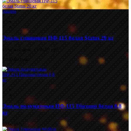
Акции
Эмаль глянцевая ПФ-115 белая Status 20 кг
Обычная цена:
1 799,00 руб.
1 749,00 руб.
Эмаль полуматовая ПФ-115 Discount белая 0,8
кг
69,00 руб.