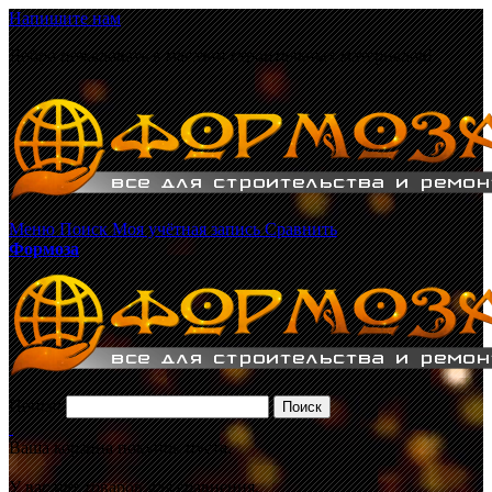
Напишите нам
Добро пожаловать в магазин строительных материалов!
Меню
Поиск
Моя учётная запись
Сравнить
Формоза
Поиск:
Поиск
Ваша корзина покупок пуста.
У вас нет товаров для сравнения.