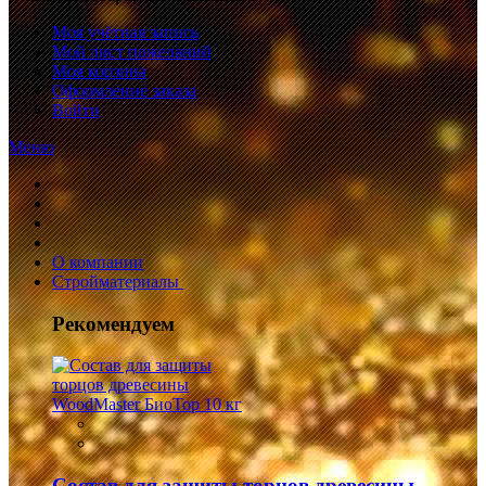
Моя учётная запись
Мой лист пожеланий
Моя корзина
Оформление заказа
Войти
Меню
О компании
Стройматериалы
Рекомендуем
Состав для защиты торцов древесины