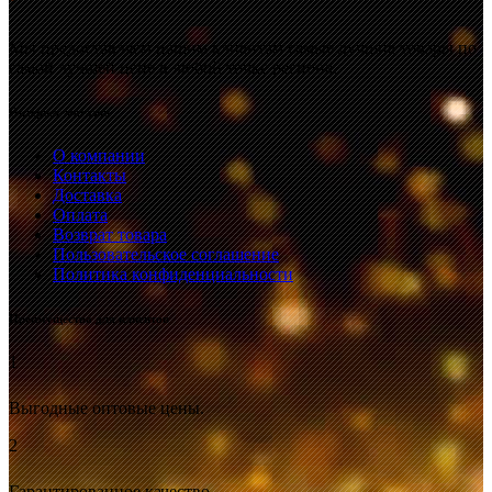
Мы предоставляем нашим клиентам самые лучшие товары по
самой лучшей цене в любой точке региона.
Интернет-магазин
О компании
Контакты
Доставка
Оплата
Возврат товара
Пользовательское соглашение
Политика конфиденциальности
Преимущества для клиентов
1
Выгодные оптовые цены.
2
Гарантированное качество.