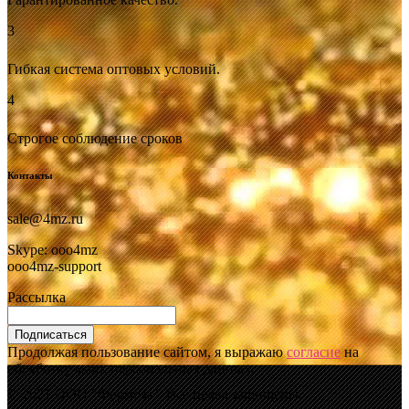
3
Гибкая система оптовых условий.
4
Строгое соблюдение сроков
Контакты
sale@4mz.ru
Skype: ooo4mz
ooo4mz-support
Рассылка
Подписаться
Продолжая пользование сайтом, я выражаю
согласие
на
обработку моих персональных данных.
© 2021 ООО "Формоза". Все права защищены.