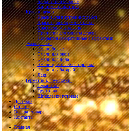
Блоки строительные
Кирпич силикатный
Краски, декор
Краски для внутренних работ
Краски для наружных работ
Красители для красок
Пропитки для защиты дерева
Покрытия декоративные с эффектами
Эмали, лаки
Эмали белые
Эмали для окон
Эмали для пола
Эмали цветные
Хит продаж!
Эмали для батарей
Лаки
Герметики, грунтовки
Герметики
Грунтовки
Шпаклевки готовые
Доставка
Оплата
Возврат товара
Контакты
Главная