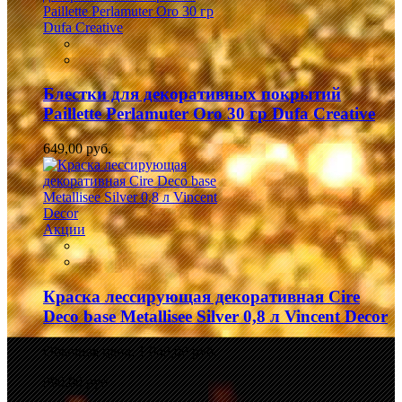
Блестки для декоративных покрытий
Paillette Perlamuter Oro 30 гр Dufa Creative
649,00 руб.
Акции
Краска лессирующая декоративная Cire
Deco base Metallisee Silver 0,8 л Vincent Decor
Обычная цена:
1 049,00 руб.
990,00 руб.