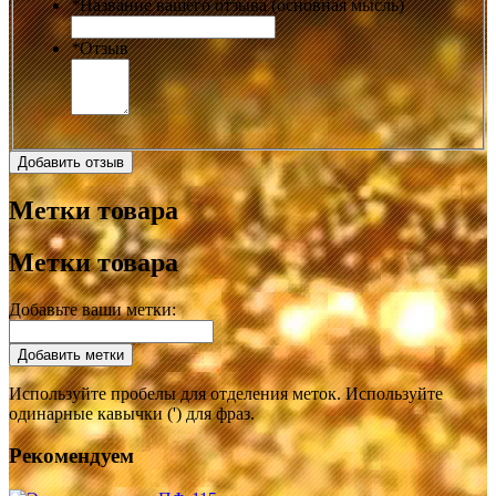
*
Название вашего отзыва (основная мысль)
*
Отзыв
Добавить отзыв
Метки товара
Метки товара
Добавьте ваши метки:
Добавить метки
Используйте пробелы для отделения меток. Используйте
одинарные кавычки (') для фраз.
Рекомендуем