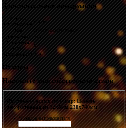
Дополнительная информация
Страна
Россия
производства
Тип
Панели декоративные
Длина (мм)
740
Вес брутто
0.4
(кг/шт)
Ширина (мм)
230
Отзывы
Напишите ваш собственный отзыв
Вы пишете отзыв на товар:
Панель
декоративная из 12х6мм 230х740мм
*
Псевдоним пользователя