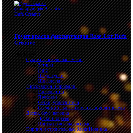
Грунт-краска фиксирующая Base 4 кг Dufa
Creative
999,00 руб.
Сухие строительные смеси
Затирки
Гипс
Штукатурки
Шпаклевки
Гипсокартон и профили
Гипсокартон
Профили
Сетки, уплотнители
Соединительные элементы и уплотнители
Доски, брус, вагонка
Доски и брусья
Плиты из дерева клееные
Кирпич и строительные блоки
Новинка