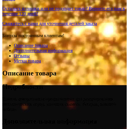
Остались излишки или не подходит товар? Верните его нам в
течение 120 дней!
Свяжитесь с нами для уточнения деталей заказа
Бонусы постоянным клиентам!
Описание товара
Дополнительная информация
Отзывы
Метки товара
Описание товара
Подробности
Панель декоративная предназначена для декорирования
металлических оград, уличных скамеек, беседок, кованой
мебели.
Дополнительная информация