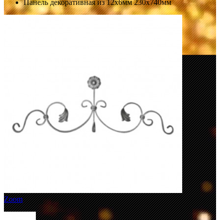
Панель декоративная из 12х6мм 230х740мм
Zoom