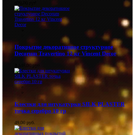
839,00 руб.
Покрытие декоративное структурное
Decorum Travertino 12 кг Vincent Decor
3 149,00 руб.
Блестки для штукатурки SILK PLASTER
точка серебро 10 гр
49,00 руб.