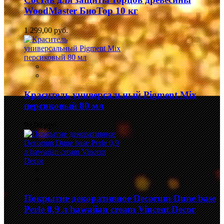
WoodMaster БиоТор 10 кг
1 299,00 руб.
Краситель универсальный Pigment Mix
персиковый 80 мл
99,00 руб.
Покрытие декоративное Decorum Dune base
Perle 0,9 л hawaiian cream Vincent Decor