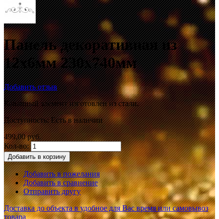
Панель декоративная из
12х6мм 230х740мм
Добавить отзыв
Кованный элемент изготовлен из стали.
Доступность:
Есть в наличии
499,00 руб.
Кол-во:
Добавить в корзину
Добавить в пожелания
Добавить в сравнение
Отправить другу
Доставка до объекта в удобное для Вас время или самовывоз
товара