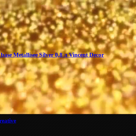
e Metallisee Silver 0,8 л Vincent Decor
eative