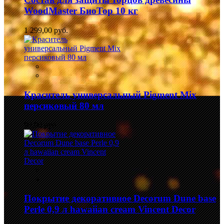
WoodMaster БиоТор 10 кг
1 299,00 руб.
Краситель универсальный Pigment Mix
персиковый 80 мл
99,00 руб.
Покрытие декоративное Decorum Dune base
Perle 0,9 л hawaiian cream Vincent Decor