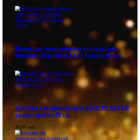
839,00 руб.
Покрытие декоративное структурное
Decorum Travertino 12 кг Vincent Decor
3 149,00 руб.
Блестки для штукатурки SILK PLASTER
точка серебро 10 гр
49,00 руб.