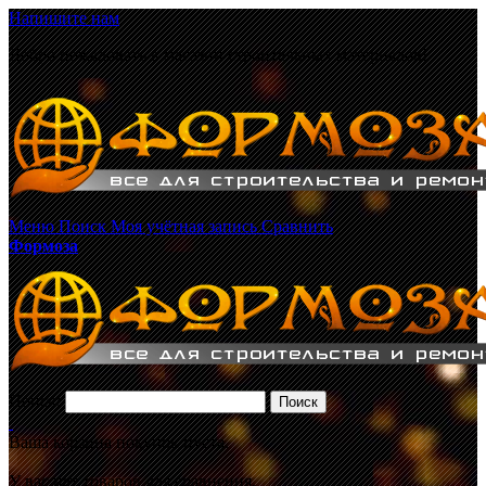
Напишите нам
Добро пожаловать в магазин строительных материалов!
Меню
Поиск
Моя учётная запись
Сравнить
Формоза
Поиск:
Поиск
Ваша корзина покупок пуста.
У вас нет товаров для сравнения.