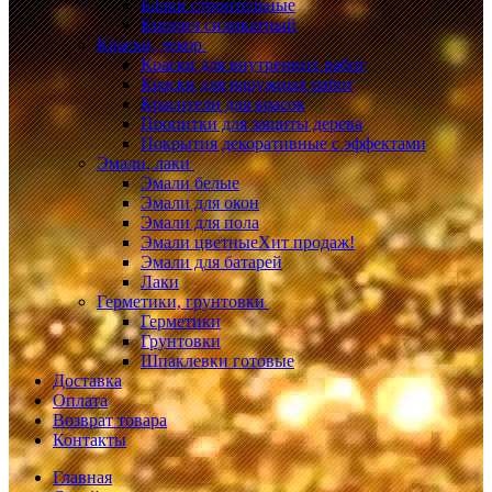
Блоки строительные
Кирпич силикатный
Краски, декор
Краски для внутренних работ
Краски для наружных работ
Красители для красок
Пропитки для защиты дерева
Покрытия декоративные с эффектами
Эмали, лаки
Эмали белые
Эмали для окон
Эмали для пола
Эмали цветные
Хит продаж!
Эмали для батарей
Лаки
Герметики, грунтовки
Герметики
Грунтовки
Шпаклевки готовые
Доставка
Оплата
Возврат товара
Контакты
Главная