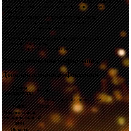
Штукатурка CT 24 LIGHT Ceresit (Церезит) рекомендована
для ванных комнат, кухонных и коридорных помещений,
балконов:
- пригодна для механизированного нанесения;
- для помещений любой степени влажности;
- устойчива к растрескиванию;
- морозостойкая;
- подходит для ячеистого бетона, керамического и
силикатного кирпича;
- для внутренних и наружных работ.
Дополнительная информация
Дополнительная информация
Страна
Россия
производства
Тип
Смеси штукатурные цементные
Марка
Ceresit
Максимальная
толщина слоя
30
(мм)
Область