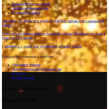
Добавить в пожелания
Добавить в сравнение
Отправить другу
Доставка до объекта в удобное для Вас время или самовывоз
товара
Остались излишки или не подходит товар? Верните его нам в
течение 120 дней!
Свяжитесь с нами для уточнения деталей заказа
Бонусы постоянным клиентам!
Описание товара
Дополнительная информация
Отзывы
Метки товара
Описание товара
Подробности