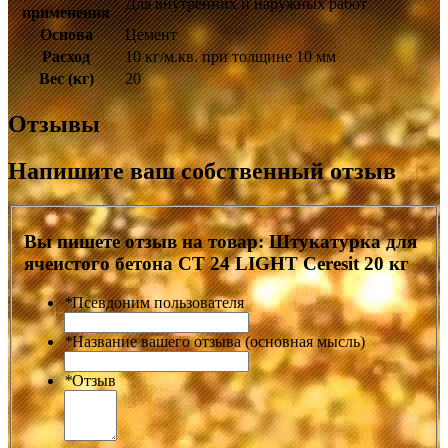
Для внутренних и наружных работ
применения
Основа
Цемент
Расход
10 кг/м.кв. при толщине 10 мм
Вес (кг)
20
Отзывы
Напишите ваш собственный отзыв
Вы пишете отзыв на товар:
Штукатурка для
ячеистого бетона CT 24 LIGHT Ceresit 20 кг
*
Псевдоним пользователя
*
Название вашего отзыва (основная мысль)
*
Отзыв