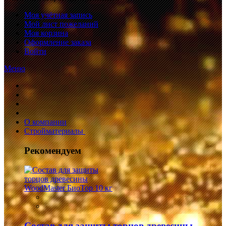
Моя учётная запись
Мой лист пожеланий
Моя корзина
Оформление заказа
Войти
Меню
О компании
Стройматериалы
Рекомендуем
Состав для защиты торцов древесины