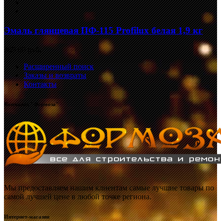
Эмаль глянцевая ПФ-115 Profilux белая 1,9 кг
369,00 руб.
Расширенный поиск
Заказы и возвраты
Контакты
Компания "Формоза"
Мы предоставляем нашим клиентам самые лучшие товары по
самой лучшей цене в любой точке региона.
Интернет-магазин