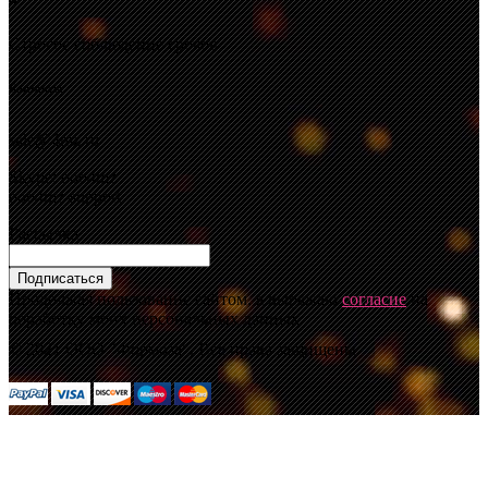
Строгое соблюдение сроков
Контакты
sale@4mz.ru
Skype: ooo4mz
ooo4mz-support
Рассылка
Подписаться
Продолжая пользование сайтом, я выражаю
согласие
на
обработку моих персональных данных.
© 2021 ООО "Формоза". Все права защищены.