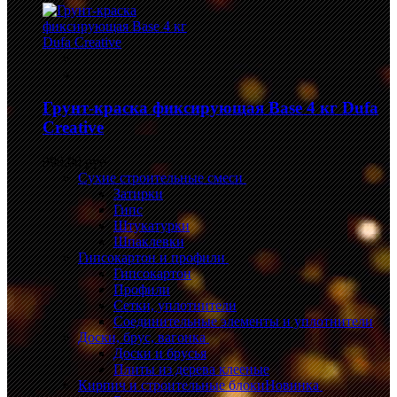
Грунт-краска фиксирующая Base 4 кг Dufa
Creative
999,00 руб.
Сухие строительные смеси
Затирки
Гипс
Штукатурки
Шпаклевки
Гипсокартон и профили
Гипсокартон
Профили
Сетки, уплотнители
Соединительные элементы и уплотнители
Доски, брус, вагонка
Доски и брусья
Плиты из дерева клееные
Кирпич и строительные блоки
Новинка