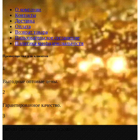
О компании
Контакты
Доставка
Оплата
Возврат товара
Пользовательское соглашение
Политика конфиденциальности
Преимущества для клиентов
1
Выгодные оптовые цены.
2
Гарантированное качество.
3
Гибкая система оптовых условий.
4