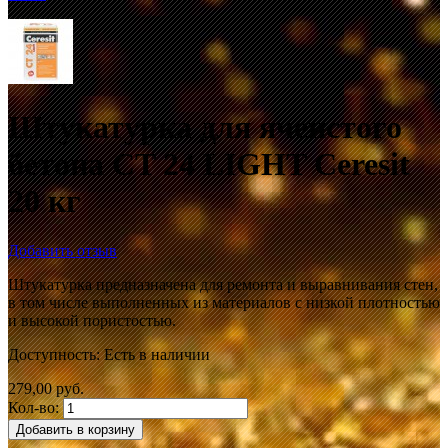
Штукатурка для ячеистого
бетона CT 24 LIGHT Ceresit
20 кг
Добавить отзыв
Штукатурка предназначена для ремонта и выравнивания стен,
в том числе выполненных из материалов с низкой плотностью
и высокой пористостью.
Доступность:
Есть в наличии
279,00 руб.
Кол-во:
Добавить в корзину