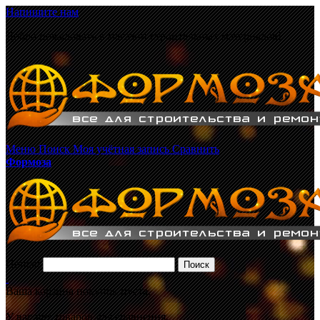
Напишите нам
Добро пожаловать в магазин строительных материалов!
Меню
Поиск
Моя учётная запись
Сравнить
Формоза
Поиск:
Поиск
Ваша корзина покупок пуста.
У вас нет товаров для сравнения.