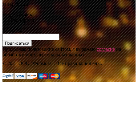
sale@4mz.ru
Skype: ooo4mz
ooo4mz-support
Рассылка
Подписаться
Продолжая пользование сайтом, я выражаю
согласие
на
обработку моих персональных данных.
© 2021 ООО "Формоза". Все права защищены.