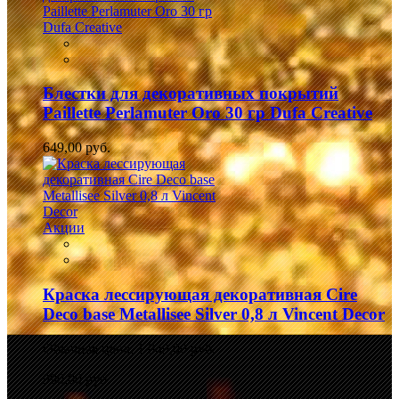
Блестки для декоративных покрытий
Paillette Perlamuter Oro 30 гр Dufa Creative
649,00 руб.
Акции
Краска лессирующая декоративная Cire
Deco base Metallisee Silver 0,8 л Vincent Decor
Обычная цена:
1 049,00 руб.
990,00 руб.