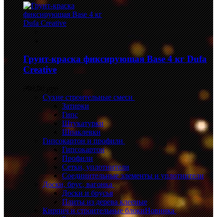
Грунт-краска фиксирующая Base 4 кг Dufa
Creative
999,00 руб.
Сухие строительные смеси
Затирки
Гипс
Штукатурки
Шпаклевки
Гипсокартон и профили
Гипсокартон
Профили
Сетки, уплотнители
Соединительные элементы и уплотнители
Доски, брус, вагонка
Доски и брусья
Плиты из дерева клееные
Кирпич и строительные блоки
Новинка