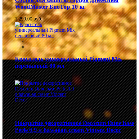
WoodMaster БиоТор 10 кг
1 299,00 руб.
Краситель универсальный Pigment Mix
персиковый 80 мл
99,00 руб.
Покрытие декоративное Decorum Dune base
Perle 0,9 л hawaiian cream Vincent Decor