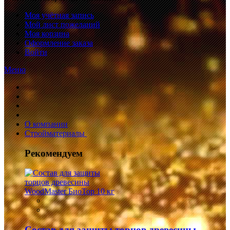
Моя учётная запись
Мой лист пожеланий
Моя корзина
Оформление заказа
Войти
Меню
О компании
Стройматериалы
Рекомендуем
Состав для защиты торцов древесины