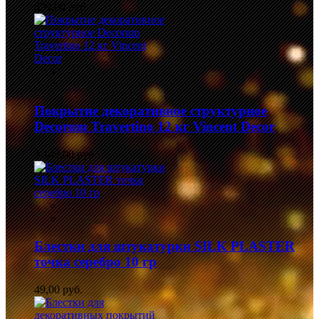
839,00 руб.
Покрытие декоративное структурное
Decorum Travertino 12 кг Vincent Decor
3 149,00 руб.
Блестки для штукатурки SILK PLASTER
точка серебро 10 гр
49,00 руб.