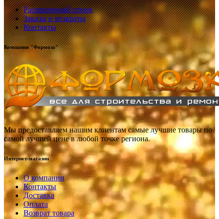
Расширенный поиск
Заказы и возвраты
Контакты
Компания "Формоза"
Мы предоставляем нашим клиентам самые лучшие товары по
самой лучшей цене в любой точке региона.
Интернет-магазин
О компании
Контакты
Доставка
Оплата
Возврат товара