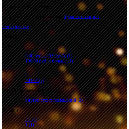
Выбранные параметры:
Тип:
Гипс формовочный
Удалить позицию
Очистить все
Фильтр
Цена
0,00 руб.
-
99,99 руб.
(1)
100,00 руб.
и больше
(1)
Марка
DUFA
(2)
Область применения
внутри сухих помещений
(2)
Вес (кг)
5.1
(1)
1
(1)