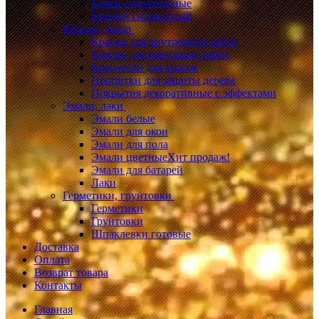
Блоки строительные
Кирпич силикатный
Краски, декор
Краски для внутренних работ
Краски для наружных работ
Красители для красок
Пропитки для защиты дерева
Покрытия декоративные с эффектами
Эмали, лаки
Эмали белые
Эмали для окон
Эмали для пола
Эмали цветные
Хит продаж!
Эмали для батарей
Лаки
Герметики, грунтовки
Герметики
Грунтовки
Шпаклевки готовые
Доставка
Оплата
Возврат товара
Контакты
Главная