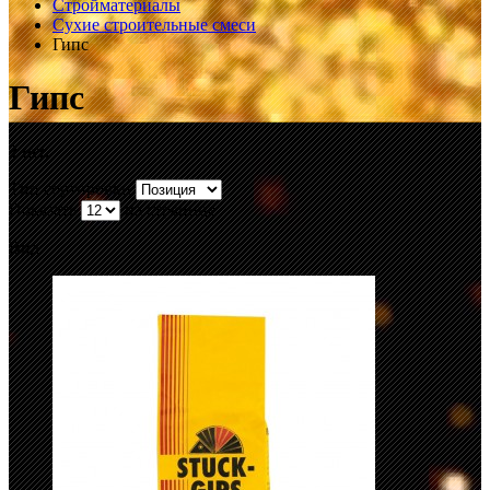
Стройматериалы
Сухие строительные смеси
Гипс
Гипс
2 шт.
Тип сортировки
Показать
на странице
Вид: