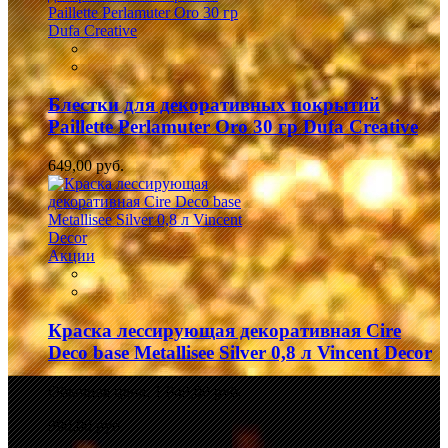
Блестки для декоративных покрытий
Paillette Perlamuter Oro 30 гр Dufa Creative
649,00 руб.
Акции
Краска лессирующая декоративная Cire
Deco base Metallisee Silver 0,8 л Vincent Decor
Обычная цена:
1 049,00 руб.
990,00 руб.