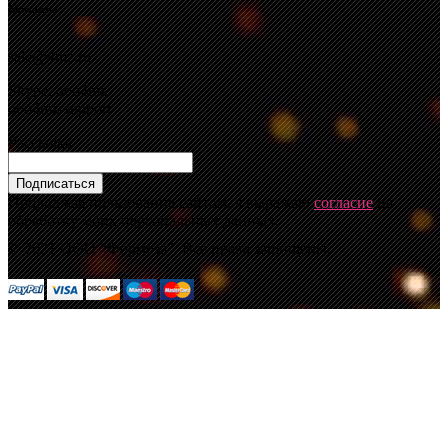
Контакты
sale@4mz.ru
Skype: ooo4mz
ooo4mz-support
Рассылка
Подписаться
Продолжая пользование сайтом, я выражаю
согласие
на
обработку моих персональных данных.
© 2021 ООО "Формоза". Все права защищены.