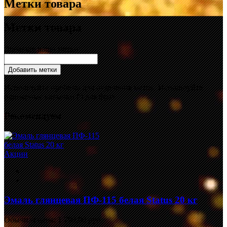
Метки товара
Метки товара
Добавьте ваши метки:
Добавить метки
Используйте пробелы для отделения меток. Используйте
одинарные кавычки (') для фраз.
Рекомендуем
Акции
Эмаль глянцевая ПФ-115 белая Status 20 кг
Обычная цена:
1 799,00 руб.