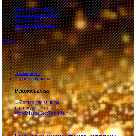
Моя учётная запись
Мой лист пожеланий
Моя корзина
Оформление заказа
Войти
Меню
О компании
Стройматериалы
Рекомендуем
Состав для защиты торцов древесины