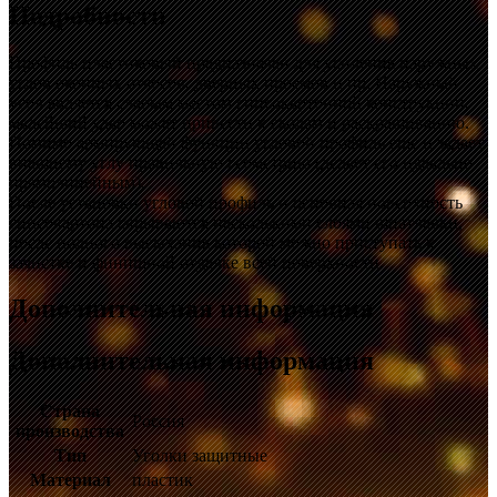
Подробности
Профиль пластиковый предназначен для усиления наружных
углов оконных откосов, дверных проемов и пр. Наружный
угол является слабым местом гипсокартонной конструкции,
малейший удар может привести к сколам и раскрашиванию.
Помимо армирующей функции угловой профиль еще и задает
внешнему углу правильную геометрию (делает его идеально
прямолинейным).
После установки угловой профиль и основная поверхность
гипсокартона скрываются несколькими слоями шпатлевки,
после полного высыхания которой можно приступать к
зачистке и финишной отделке всей поверхности.
Дополнительная информация
Дополнительная информация
Страна
Россия
производства
Тип
Уголки защитные
Материал
пластик