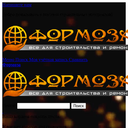
Напишите нам
Добро пожаловать в магазин строительных материалов!
Меню
Поиск
Моя учётная запись
Сравнить
Формоза
Поиск:
Поиск
Ваша корзина покупок пуста.
У вас нет товаров для сравнения.