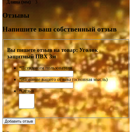
Длина (мм)
3
Отзывы
Напишите ваш собственный отзыв
Вы пишете отзыв на товар:
Уголок
защитный ПВХ 3м
*
Псевдоним пользователя
*
Название вашего отзыва (основная мысль)
*
Отзыв
Добавить отзыв