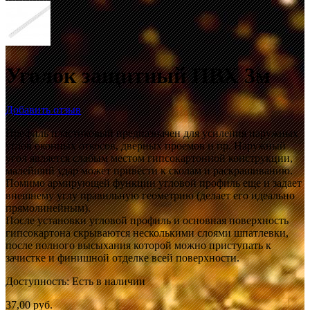
Уголок защитный ПВХ 3м
Добавить отзыв
Профиль пластиковый предназначен для усиления наружных
углов оконных откосов, дверных проемов и пр. Наружный
угол является слабым местом гипсокартонной конструкции,
малейший удар может привести к сколам и раскрашиванию.
Помимо армирующей функции угловой профиль еще и задает
внешнему углу правильную геометрию (делает его идеально
прямолинейным).
После установки угловой профиль и основная поверхность
гипсокартона скрываются несколькими слоями шпатлевки,
после полного высыхания которой можно приступать к
зачистке и финишной отделке всей поверхности.
Доступность:
Есть в наличии
37,00 руб.