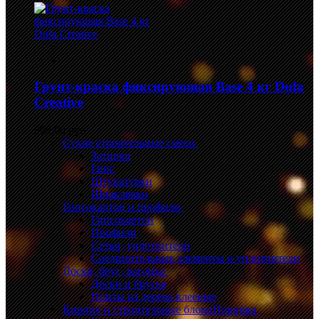
Грунт-краска фиксирующая Base 4 кг Dufa
Creative
999,00 руб.
Сухие строительные смеси
Затирки
Гипс
Штукатурки
Шпаклевки
Гипсокартон и профили
Гипсокартон
Профили
Сетки, уплотнители
Соединительные элементы и уплотнители
Доски, брус, вагонка
Доски и брусья
Плиты из дерева клееные
Кирпич и строительные блоки
Новинка