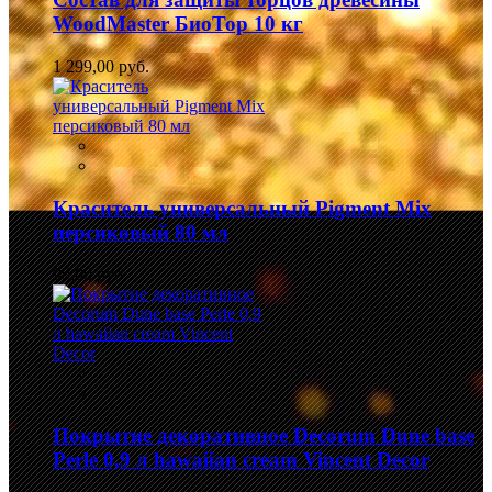
WoodMaster БиоТор 10 кг
1 299,00 руб.
Краситель универсальный Pigment Mix
персиковый 80 мл
99,00 руб.
Покрытие декоративное Decorum Dune base
Perle 0,9 л hawaiian cream Vincent Decor