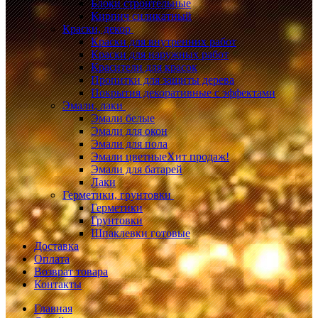
Блоки строительные
Кирпич силикатный
Краски, декор
Краски для внутренних работ
Краски для наружных работ
Красители для красок
Пропитки для защиты дерева
Покрытия декоративные с эффектами
Эмали, лаки
Эмали белые
Эмали для окон
Эмали для пола
Эмали цветные
Хит продаж!
Эмали для батарей
Лаки
Герметики, грунтовки
Герметики
Грунтовки
Шпаклевки готовые
Доставка
Оплата
Возврат товара
Контакты
Главная