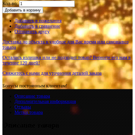
Кол-во:
Добавить в корзину
Добавить в пожелания
Добавить в сравнение
Отправить другу
Доставка до объекта в удобное для Вас время или самовывоз
товара
Остались излишки или не подходит товар? Верните его нам в
течение 120 дней!
Свяжитесь с нами для уточнения деталей заказа
Бонусы постоянным клиентам!
Описание товара
Дополнительная информация
Отзывы
Метки товара
Описание товара