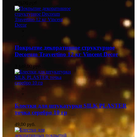
839,00 руб.
Покрытие декоративное структурное
Decorum Travertino 12 кг Vincent Decor
3 149,00 руб.
Блестки для штукатурки SILK PLASTER
точка серебро 10 гр
49,00 руб.